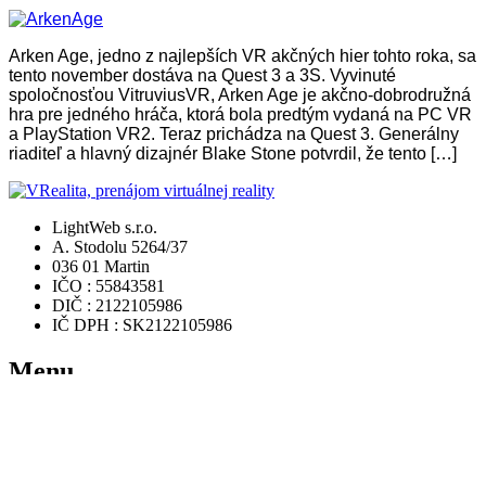
Arken Age, jedno z najlepších VR akčných hier tohto roka, sa
tento november dostáva na Quest 3 a 3S. Vyvinuté
spoločnosťou VitruviusVR, Arken Age je akčno-dobrodružná
hra pre jedného hráča, ktorá bola predtým vydaná na PC VR
a PlayStation VR2. Teraz prichádza na Quest 3. Generálny
riaditeľ a hlavný dizajnér Blake Stone potvrdil, že tento […]
LightWeb s.r.o.
A. Stodolu 5264/37
036 01 Martin
IČO : 55843581
DIČ : 2122105986
IČ DPH : SK2122105986
Menu
Domov
Rezervácia
Ponuka hier
Videá