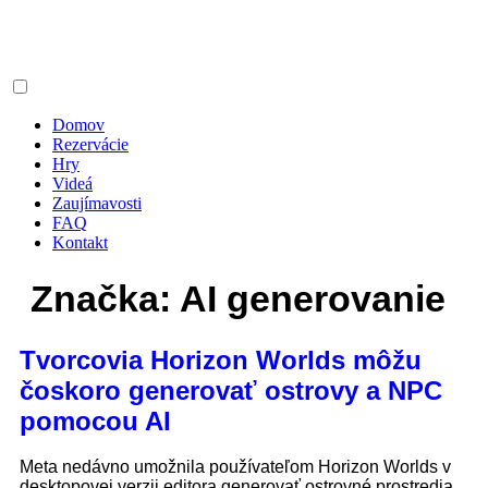
Domov
Rezervácie
Hry
Videá
Zaujímavosti
FAQ
Kontakt
Značka:
AI generovanie
Tvorcovia Horizon Worlds môžu
čoskoro generovať ostrovy a NPC
pomocou AI
Meta nedávno umožnila používateľom Horizon Worlds v
desktopovej verzii editora generovať ostrovné prostredia