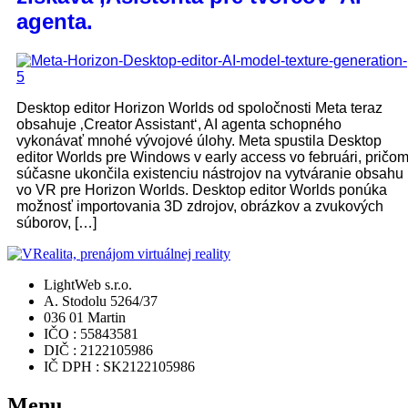
agenta.
Desktop editor Horizon Worlds od spoločnosti Meta teraz
obsahuje ‚Creator Assistant‘, AI agenta schopného
vykonávať mnohé vývojové úlohy. Meta spustila Desktop
editor Worlds pre Windows v early access vo februári, pričo
súčasne ukončila existenciu nástrojov na vytváranie obsahu
vo VR pre Horizon Worlds. Desktop editor Worlds ponúka
možnosť importovania 3D zdrojov, obrázkov a zvukových
súborov, […]
LightWeb s.r.o.
A. Stodolu 5264/37
036 01 Martin
IČO : 55843581
DIČ : 2122105986
IČ DPH : SK2122105986
Menu