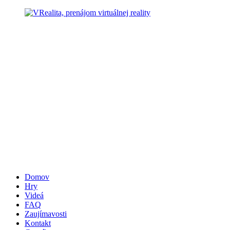
Preskočiť
na
obsah
Domov
Hry
Videá
FAQ
Zaujímavosti
Kontakt