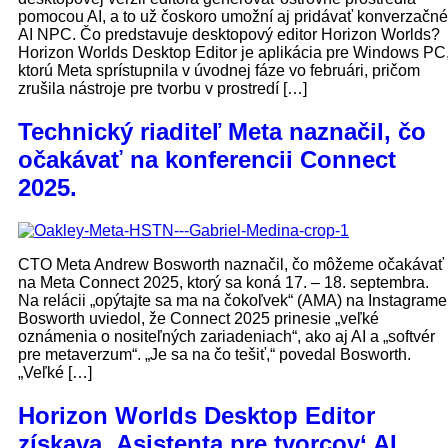
pomocou AI, a to už čoskoro umožní aj pridávať konverzačné
AI NPC. Čo predstavuje desktopový editor Horizon Worlds?
Horizon Worlds Desktop Editor je aplikácia pre Windows PC
ktorú Meta sprístupnila v úvodnej fáze vo februári, pričom
zrušila nástroje pre tvorbu v prostredí […]
Technický riaditeľ Meta naznačil, čo
očakávať na konferencii Connect
2025.
CTO Meta Andrew Bosworth naznačil, čo môžeme očakávať
na Meta Connect 2025, ktorý sa koná 17. – 18. septembra.
Na relácii „opýtajte sa ma na čokoľvek“ (AMA) na Instagrame
Bosworth uviedol, že Connect 2025 prinesie „veľké
oznámenia o nositeľných zariadeniach“, ako aj AI a „softvér
pre metaverzum“. „Je sa na čo tešiť,“ povedal Bosworth.
„Veľké […]
Horizon Worlds Desktop Editor
získava ‚Asistenta pre tvorcov‘ AI