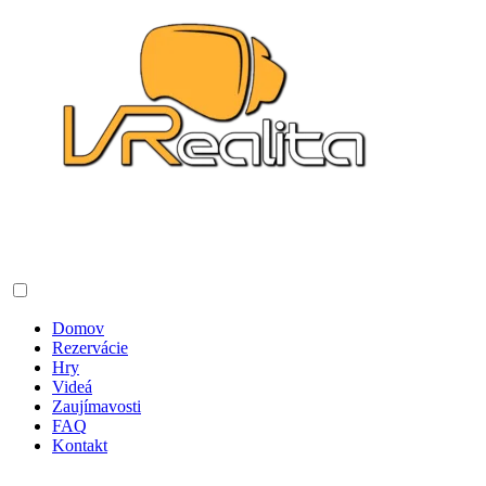
Domov
Rezervácie
Hry
Videá
Zaujímavosti
FAQ
Kontakt