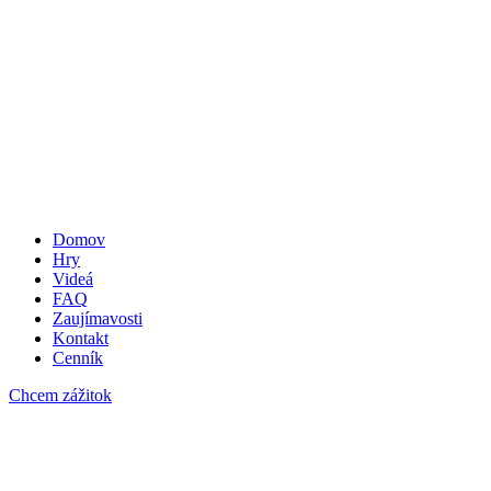
Domov
Hry
Videá
FAQ
Zaujímavosti
Kontakt
Cenník
Chcem zážitok