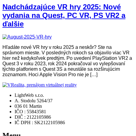
Nadchádzajúce VR hry 2025: Nové
vydania na Quest, PC VR, PS VR2 a
ďalšie
Hľadáte nové VR hry v roku 2025 a neskôr? Ste na
správnom mieste. V posledných rokoch sa objavilo viac VR
hier než kedykoľvek predtým. Po uvedení PlayStation VR2 a
Quest 3 v roku 2023, rok 2024 pokračoval vo vylepšovaní
týchto platforiem s Quest 3S a neustále sa rozširujúcim
zoznamom. Hoci Apple Vision Pro nie je […]
LightWeb s.r.o.
A. Stodolu 5264/37
036 01 Martin
IČO : 55843581
DIČ : 2122105986
IČ DPH : SK2122105986
Menu