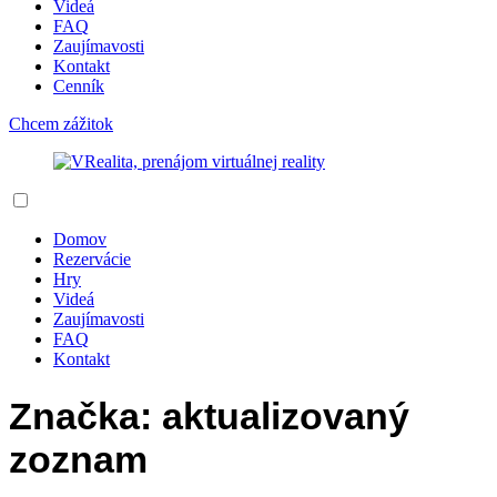
Videá
FAQ
Zaujímavosti
Kontakt
Cenník
Chcem zážitok
Domov
Rezervácie
Hry
Videá
Zaujímavosti
FAQ
Kontakt
Značka:
aktualizovaný
zoznam