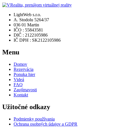
LightWeb s.r.o.
A. Stodolu 5264/37
036 01 Martin
IČO : 55843581
DIČ : 2122105986
IČ DPH : SK2122105986
Menu
Domov
Rezervácia
Ponuka hier
Videá
FAQ
Zaujímavosti
Kontakt
Užitočné odkazy
Podmienky používania
Ochrana osobných údajov a GDPR