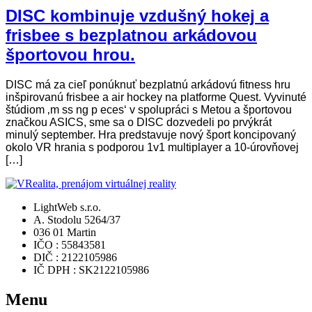
DISC kombinuje vzdušný hokej a
frisbee s bezplatnou arkádovou
športovou hrou.
DISC má za cieľ ponúknuť bezplatnú arkádovú fitness hru
inšpirovanú frisbee a air hockey na platforme Quest. Vyvinuté
štúdiom ‚m ss ng p eces‘ v spolupráci s Metou a športovou
značkou ASICS, sme sa o DISC dozvedeli po prvýkrát
minulý september. Hra predstavuje nový šport koncipovaný
okolo VR hrania s podporou 1v1 multiplayer a 10-úrovňovej
[…]
LightWeb s.r.o.
A. Stodolu 5264/37
036 01 Martin
IČO : 55843581
DIČ : 2122105986
IČ DPH : SK2122105986
Menu