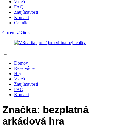
Videá
FAQ
Zaujímavosti
Kontakt
Cenník
Chcem zážitok
Domov
Rezervácie
Hry
Videá
Zaujímavosti
FAQ
Kontakt
Značka:
bezplatná
arkádová hra