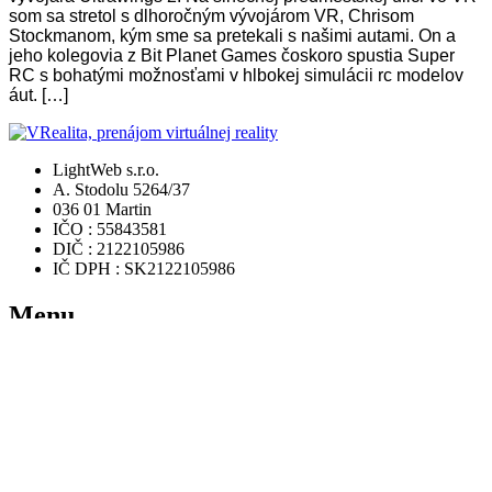
som sa stretol s dlhoročným vývojárom VR, Chrisom
Stockmanom, kým sme sa pretekali s našimi autami. On a
jeho kolegovia z Bit Planet Games čoskoro spustia Super
RC s bohatými možnosťami v hlbokej simulácii rc modelov
áut. […]
LightWeb s.r.o.
A. Stodolu 5264/37
036 01 Martin
IČO : 55843581
DIČ : 2122105986
IČ DPH : SK2122105986
Menu
Domov
Rezervácia
Ponuka hier
Videá
FAQ
Zaujímavosti
Kontakt