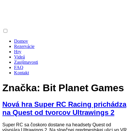
Domov
Rezervácie
Hry
Videá
Zaujímavosti
FAQ
Kontakt
Značka:
Bit Planet Games
Nová hra Super RC Racing prichádza
na Quest od tvorcov Ultrawings 2
Super RC sa čoskoro dostane na headsety Quest od
vývojára Ultrawings 2. Na slnečnej predmestskej ulici vo VR