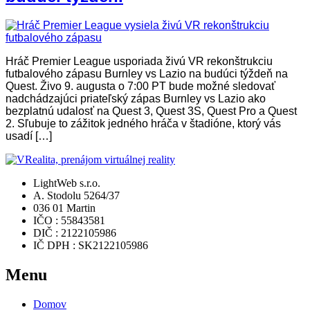
Hráč Premier League usporiada živú VR rekonštrukciu
futbalového zápasu Burnley vs Lazio na budúci týždeň na
Quest. Živo 9. augusta o 7:00 PT bude možné sledovať
nadchádzajúci priateľský zápas Burnley vs Lazio ako
bezplatnú udalosť na Quest 3, Quest 3S, Quest Pro a Quest
2. Sľubuje to zážitok jedného hráča v štadióne, ktorý vás
usadí […]
LightWeb s.r.o.
A. Stodolu 5264/37
036 01 Martin
IČO : 55843581
DIČ : 2122105986
IČ DPH : SK2122105986
Menu
Domov