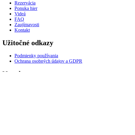
Rezervácia
Ponuka hier
Videá
FAQ
Zaujímavosti
Kontakt
Užitočné odkazy
Podmienky používania
Ochrana osobných údajov a GDPR
Newsletter
Udržuj si prehľad o novinkách vo virtuálnej realite.
S nami je to jednoduché.
Prečítal som si a súhlasím so spracovaním osobných údajov