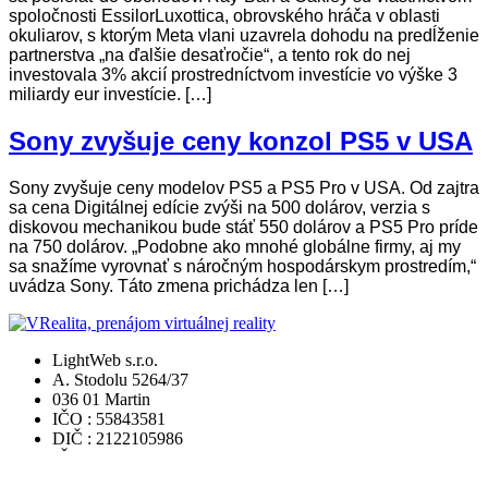
spoločnosti EssilorLuxottica, obrovského hráča v oblasti
okuliarov, s ktorým Meta vlani uzavrela dohodu na predĺženie
partnerstva „na ďalšie desaťročie“, a tento rok do nej
investovala 3% akcií prostredníctvom investície vo výške 3
miliardy eur investície. […]
Sony zvyšuje ceny konzol PS5 v USA
Sony zvyšuje ceny modelov PS5 a PS5 Pro v USA. Od zajtra
sa cena Digitálnej edície zvýši na 500 dolárov, verzia s
diskovou mechanikou bude stáť 550 dolárov a PS5 Pro príde
na 750 dolárov. „Podobne ako mnohé globálne firmy, aj my
sa snažíme vyrovnať s náročným hospodárskym prostredím,“
uvádza Sony. Táto zmena prichádza len […]
LightWeb s.r.o.
A. Stodolu 5264/37
036 01 Martin
IČO : 55843581
DIČ : 2122105986
IČ DPH : SK2122105986