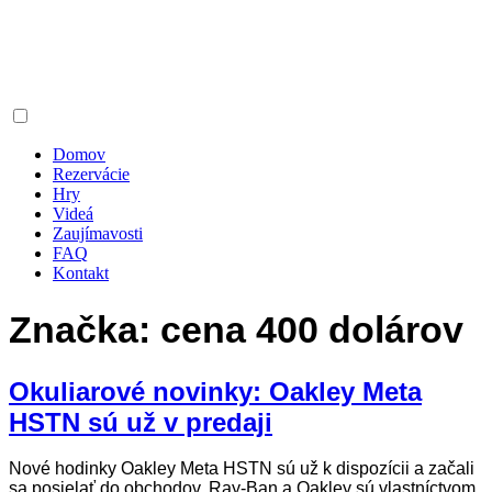
Domov
Rezervácie
Hry
Videá
Zaujímavosti
FAQ
Kontakt
Značka:
cena 400 dolárov
Okuliarové novinky: Oakley Meta
HSTN sú už v predaji
Nové hodinky Oakley Meta HSTN sú už k dispozícii a začali
sa posielať do obchodov. Ray-Ban a Oakley sú vlastníctvom