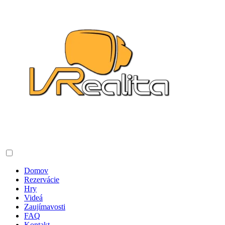
Domov
Rezervácie
Hry
Videá
Zaujímavosti
FAQ
Kontakt