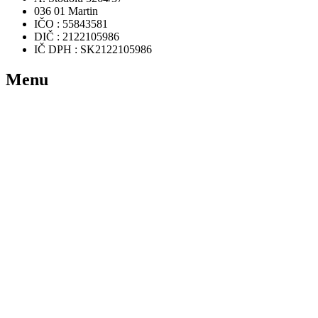
036 01 Martin
IČO : 55843581
DIČ : 2122105986
IČ DPH : SK2122105986
Menu
Domov
Rezervácia
Ponuka hier
Videá
FAQ
Zaujímavosti
Kontakt
Užitočné odkazy
Podmienky používania
Ochrana osobných údajov a GDPR
Newsletter