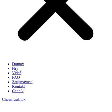
Domov
Hry
Videá
FAQ
Zaujímavosti
Kontakt
Cenník
Chcem zážitok