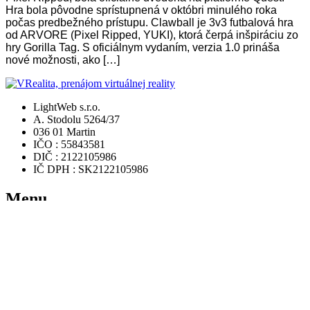
Hra bola pôvodne sprístupnená v októbri minulého roka
počas predbežného prístupu. Clawball je 3v3 futbalová hra
od ARVORE (Pixel Ripped, YUKI), ktorá čerpá inšpiráciu zo
hry Gorilla Tag. S oficiálnym vydaním, verzia 1.0 prináša
nové možnosti, ako […]
LightWeb s.r.o.
A. Stodolu 5264/37
036 01 Martin
IČO : 55843581
DIČ : 2122105986
IČ DPH : SK2122105986
Menu
Domov
Rezervácia
Ponuka hier
Videá
FAQ
Zaujímavosti
Kontakt