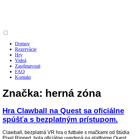
Domov
Rezervácie
Hry
Videá
Zaujímavosti
FAQ
Kontakt
Značka:
herná zóna
Hra Clawball na Quest sa oficiálne
spúšťa s bezplatným prístupom.
Clawball, bezplatná VR hra o futbale s mačkami od štúdia
Pixel Ripped, bola oficiálne uvedená na platforme Quest.