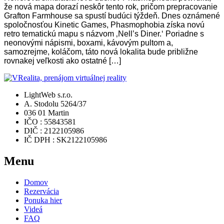
že nová mapa dorazí neskôr tento rok, pričom prepracovanie
Grafton Farmhouse sa spustí budúci týždeň. Dnes oznámené
spoločnosťou Kinetic Games, Phasmophobia získa novú
retro tematickú mapu s názvom ‚Nell’s Diner.‘ Poriadne s
neonovými nápismi, boxami, kávovým pultom a,
samozrejme, koláčom, táto nová lokalita bude približne
rovnakej veľkosti ako ostatné […]
LightWeb s.r.o.
A. Stodolu 5264/37
036 01 Martin
IČO : 55843581
DIČ : 2122105986
IČ DPH : SK2122105986
Menu
Domov
Rezervácia
Ponuka hier
Videá
FAQ