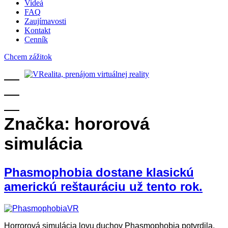
Videá
FAQ
Zaujímavosti
Kontakt
Cenník
Chcem zážitok
Značka:
hororová
simulácia
Phasmophobia dostane klasickú
americkú reštauráciu už tento rok.
Horrorová simulácia lovu duchov Phasmophobia potvrdila,