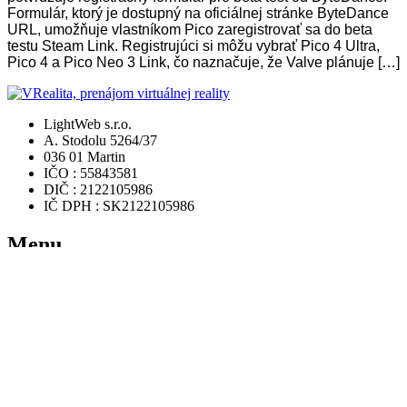
Formulár, ktorý je dostupný na oficiálnej stránke ByteDance
URL, umožňuje vlastníkom Pico zaregistrovať sa do beta
testu Steam Link. Registrujúci si môžu vybrať Pico 4 Ultra,
Pico 4 a Pico Neo 3 Link, čo naznačuje, že Valve plánuje […]
LightWeb s.r.o.
A. Stodolu 5264/37
036 01 Martin
IČO : 55843581
DIČ : 2122105986
IČ DPH : SK2122105986
Menu
Domov
Rezervácia
Ponuka hier
Videá
FAQ
Zaujímavosti
Kontakt