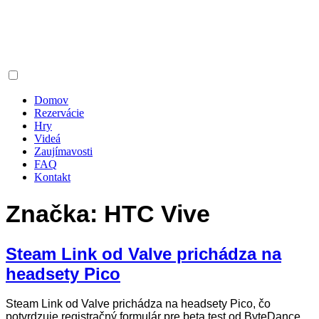
Domov
Rezervácie
Hry
Videá
Zaujímavosti
FAQ
Kontakt
Značka:
HTC Vive
Steam Link od Valve prichádza na
headsety Pico
Steam Link od Valve prichádza na headsety Pico, čo
potvrdzuje registračný formulár pre beta test od ByteDance.