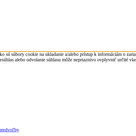
ko sú súbory cookie na ukladanie a/alebo prístup k informáciám o zari
Nesúhlas alebo odvolanie súhlasu môže nepriaznivo ovplyvniť určité vlas
predvoľby