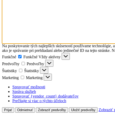
Na poskytovanie tých najlepších skúseností používame technológie, a
ako je správanie pri prehliadaní alebo jedinečné ID na tejto stránke. 
Funkčné
Funkčné
Vždy aktívny
Predvoľby
Predvoľby
Štatistiky
Štatistiky
Marketing
Marketing
Spravovať možnosti
Správa služieb
Spravovať {vendor_count} dodávateľov
Prečítajte si viac o týchto účeloch
Zobraziť 
Prijať
Odmietnuť
Zobraziť predvoľby
Uložiť predvoľby