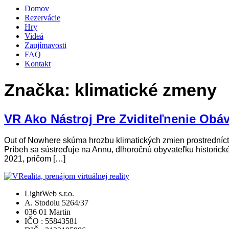
Domov
Rezervácie
Hry
Videá
Zaujímavosti
FAQ
Kontakt
Značka:
klimatické zmeny
VR Ako Nástroj Pre Zviditeľnenie Obá
Out of Nowhere skúma hrozbu klimatických zmien prostredníct
Príbeh sa sústreďuje na Annu, dlhoročnú obyvateľku historické
2021, pričom […]
LightWeb s.r.o.
A. Stodolu 5264/37
036 01 Martin
IČO : 55843581