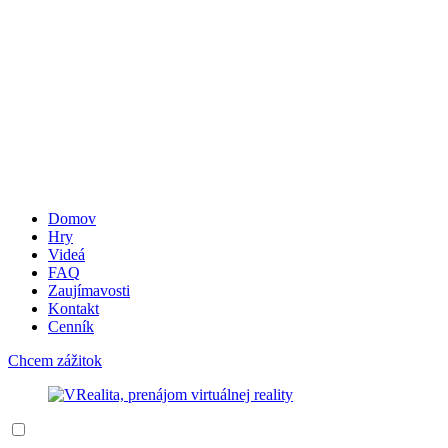
Domov
Hry
Videá
FAQ
Zaujímavosti
Kontakt
Cenník
Chcem zážitok