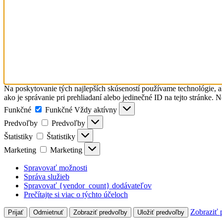
Na poskytovanie tých najlepších skúseností používame technológie, a
ako je správanie pri prehliadaní alebo jedinečné ID na tejto stránke. 
Funkčné
Funkčné
Vždy aktívny
Predvoľby
Predvoľby
Štatistiky
Štatistiky
Marketing
Marketing
Spravovať možnosti
Správa služieb
Spravovať {vendor_count} dodávateľov
Prečítajte si viac o týchto účeloch
Zobraziť 
Prijať
Odmietnuť
Zobraziť predvoľby
Uložiť predvoľby