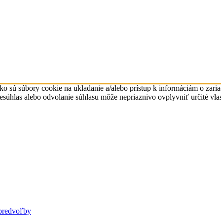
ko sú súbory cookie na ukladanie a/alebo prístup k informáciám o zari
Nesúhlas alebo odvolanie súhlasu môže nepriaznivo ovplyvniť určité vlas
predvoľby