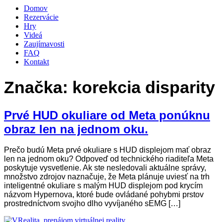
Domov
Rezervácie
Hry
Videá
Zaujímavosti
FAQ
Kontakt
Značka:
korekcia disparity
Prvé HUD okuliare od Meta ponúknu
obraz len na jednom oku.
Prečo budú Meta prvé okuliare s HUD displejom mať obraz
len na jednom oku? Odpoveď od technického riaditeľa Meta
poskytuje vysvetlenie. Ak ste nesledovali aktuálne správy,
množstvo zdrojov naznačuje, že Meta plánuje uviesť na trh
inteligentné okuliare s malým HUD displejom pod krycím
názvom Hypernova, ktoré bude ovládané pohybmi prstov
prostredníctvom svojho dlho vyvíjaného sEMG […]