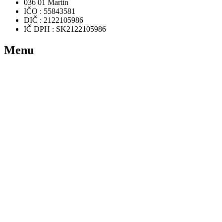
036 01 Martin
IČO : 55843581
DIČ : 2122105986
IČ DPH : SK2122105986
Menu
Domov
Rezervácia
Ponuka hier
Videá
FAQ
Zaujímavosti
Kontakt
Užitočné odkazy
Podmienky používania
Ochrana osobných údajov a GDPR
Newsletter
Udržuj si prehľad o novinkách vo virtuálnej realite.