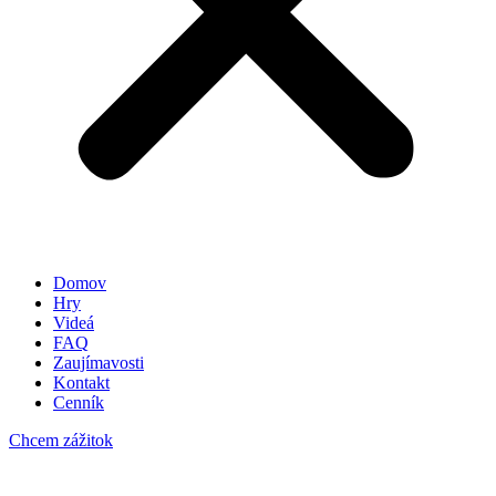
Domov
Hry
Videá
FAQ
Zaujímavosti
Kontakt
Cenník
Chcem zážitok