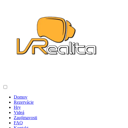
Domov
Rezervácie
Hry
Videá
Zaujímavosti
FAQ
Kontakt