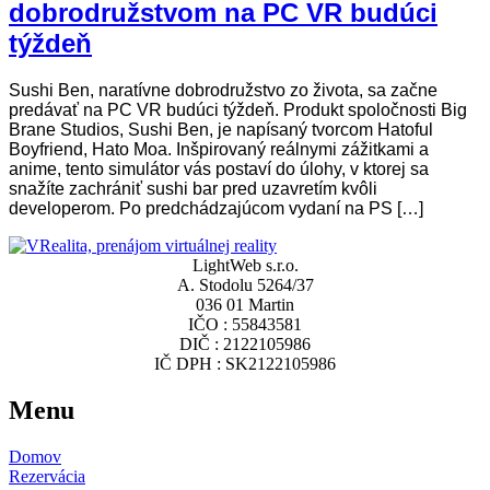
dobrodružstvom na PC VR budúci
týždeň
Sushi Ben, naratívne dobrodružstvo zo života, sa začne
predávať na PC VR budúci týždeň. Produkt spoločnosti Big
Brane Studios, Sushi Ben, je napísaný tvorcom Hatoful
Boyfriend, Hato Moa. Inšpirovaný reálnymi zážitkami a
anime, tento simulátor vás postaví do úlohy, v ktorej sa
snažíte zachrániť sushi bar pred uzavretím kvôli
developerom. Po predchádzajúcom vydaní na PS […]
LightWeb s.r.o.
A. Stodolu 5264/37
036 01 Martin
IČO : 55843581
DIČ : 2122105986
IČ DPH : SK2122105986
Menu
Domov
Rezervácia