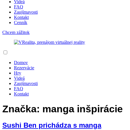
Videá
FAQ
Zaujímavosti
Kontakt
Cenník
Chcem zážitok
Domov
Rezervácie
Hry
Videá
Zaujímavosti
FAQ
Kontakt
Značka:
manga inšpirácie
Sushi Ben prichádza s manga