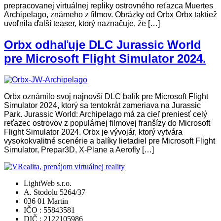
prepracovanej virtuálnej repliky ostrovného reťazca Muertes
Archipelago, známeho z filmov. Obrázky od Orbx Orbx taktiež
uvoľnila ďalší teaser, ktorý naznačuje, že […]
Orbx odhaľuje DLC Jurassic World
pre Microsoft Flight Simulator 2024.
Orbx oznámilo svoj najnovší DLC balík pre Microsoft Flight
Simulator 2024, ktorý sa tentokrát zameriava na Jurassic
Park. Jurassic World: Archipelago má za cieľ preniesť celý
reťazec ostrovov z populárnej filmovej franšízy do Microsoft
Flight Simulator 2024. Orbx je vývojár, ktorý vytvára
vysokokvalitné scenérie a balíky lietadiel pre Microsoft Flight
Simulator, Prepar3D, X-Plane a Aerofly […]
LightWeb s.r.o.
A. Stodolu 5264/37
036 01 Martin
IČO : 55843581
DIČ : 2122105986