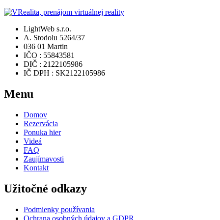
LightWeb s.r.o.
A. Stodolu 5264/37
036 01 Martin
IČO : 55843581
DIČ : 2122105986
IČ DPH : SK2122105986
Menu
Domov
Rezervácia
Ponuka hier
Videá
FAQ
Zaujímavosti
Kontakt
Užitočné odkazy
Podmienky používania
Ochrana osobných údajov a GDPR