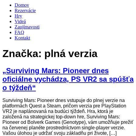
Domov
Rezervácie
Hry
Videá
Zaujímavosti
FAQ
Kontakt
Značka:
plná verzia
„Surviving Mars: Pioneer dnes
oficiálne vychádza, PS VR2 sa spúšťa
o týždeň“
Surviving Mars: Pioneer dnes vstupuje do plnej verzie na
platformách Quest a Steam, pričom verzia pre PlayStation
VR2 je naplánovaná na budúci týždeň. Hra, ktorá je
založená na strategickej top-down hre, Surviving Mars:
Pioneer od Bolverk Games (Genotype), vám umožňuje prežiť
na červenej planéte prostredníctvom single-player verzie.
Vašou úlohou je udržať svoju základňu pri živote, […]