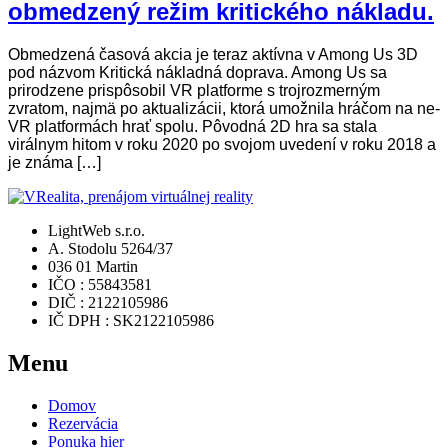
obmedzený režim kritického nákladu.
Obmedzená časová akcia je teraz aktívna v Among Us 3D
pod názvom Kritická nákladná doprava. Among Us sa
prirodzene prispôsobil VR platforme s trojrozmerným
zvratom, najmä po aktualizácii, ktorá umožnila hráčom na ne-
VR platformách hrať spolu. Pôvodná 2D hra sa stala
virálnym hitom v roku 2020 po svojom uvedení v roku 2018 a
je známa […]
LightWeb s.r.o.
A. Stodolu 5264/37
036 01 Martin
IČO : 55843581
DIČ : 2122105986
IČ DPH : SK2122105986
Menu
Domov
Rezervácia
Ponuka hier