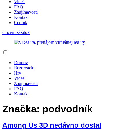
Videá
FAQ
Zaujímavosti
Kontakt
Cenník
Chcem zážitok
Domov
Rezervácie
Hry
Videá
Zaujímavosti
FAQ
Kontakt
Značka:
podvodník
Among Us 3D nedávno dostal