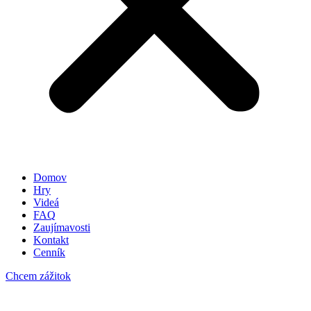
Domov
Hry
Videá
FAQ
Zaujímavosti
Kontakt
Cenník
Chcem zážitok