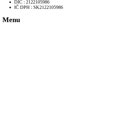
DIČ : 2122105986
IČ DPH : SK2122105986
Menu
Domov
Rezervácia
Ponuka hier
Videá
FAQ
Zaujímavosti
Kontakt
Užitočné odkazy
Podmienky používania
Ochrana osobných údajov a GDPR
Newsletter
Udržuj si prehľad o novinkách vo virtuálnej realite.
S nami je to jednoduché.