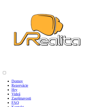
Domov
Rezervácie
Hry
Videá
Zaujímavosti
FAQ
Kontakt