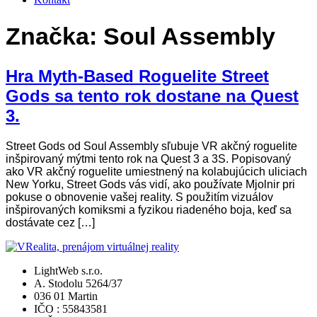
Značka:
Soul Assembly
Hra Myth-Based Roguelite Street
Gods sa tento rok dostane na Quest
3.
Street Gods od Soul Assembly sľubuje VR akčný roguelite
inšpirovaný mýtmi tento rok na Quest 3 a 3S. Popisovaný
ako VR akčný roguelite umiestnený na kolabujúcich uliciach
New Yorku, Street Gods vás vidí, ako používate Mjolnir pri
pokuse o obnovenie vašej reality. S použitím vizuálov
inšpirovaných komiksmi a fyzikou riadeného boja, keď sa
dostávate cez […]
LightWeb s.r.o.
A. Stodolu 5264/37
036 01 Martin
IČO : 55843581