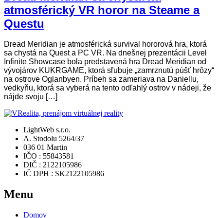
atmosférický VR horor na Steame a
Questu
Dread Meridian je atmosférická survival hororová hra, ktorá
sa chystá na Quest a PC VR. Na dnešnej prezentácii Level
Infinite Showcase bola predstavená hra Dread Meridian od
vývojárov KUKRGAME, ktorá sľubuje „zamrznutú púšť hrôzy“
na ostrove Oglanbyen. Príbeh sa zameriava na Daniellu,
vedkyňu, ktorá sa vyberá na tento odľahlý ostrov v nádeji, že
nájde svoju […]
LightWeb s.r.o.
A. Stodolu 5264/37
036 01 Martin
IČO : 55843581
DIČ : 2122105986
IČ DPH : SK2122105986
Menu
Domov