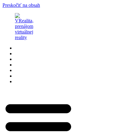
Preskočiť na obsah
Domov
Hry
Videá
FAQ
Zaujímavosti
Kontakt
Cenník