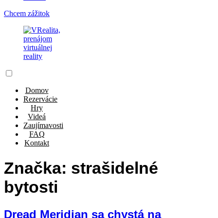
Chcem zážitok
Domov
Rezervácie
Hry
Videá
Zaujímavosti
FAQ
Kontakt
Značka:
strašidelné
bytosti
Dread Meridian sa chystá na