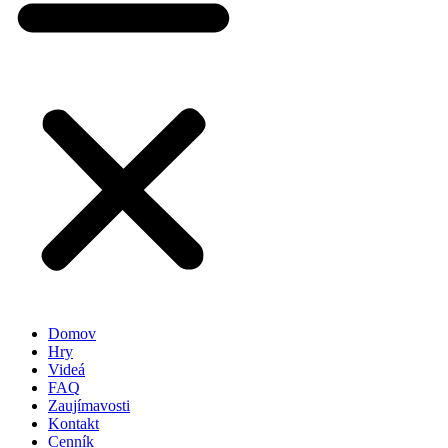
Domov
Hry
Videá
FAQ
Zaujímavosti
Kontakt
Cenník