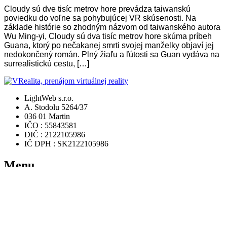
Cloudy sú dve tisíc metrov hore prevádza taiwanskú
poviedku do voľne sa pohybujúcej VR skúsenosti. Na
základe histórie so zhodným názvom od taiwanského autora
Wu Ming-yi, Cloudy sú dva tisíc metrov hore skúma príbeh
Guana, ktorý po nečakanej smrti svojej manželky objaví jej
nedokončený román. Plný žiaľu a ľútosti sa Guan vydáva na
surrealistickú cestu, […]
LightWeb s.r.o.
A. Stodolu 5264/37
036 01 Martin
IČO : 55843581
DIČ : 2122105986
IČ DPH : SK2122105986
Menu
Domov
Rezervácia
Ponuka hier
Videá
FAQ