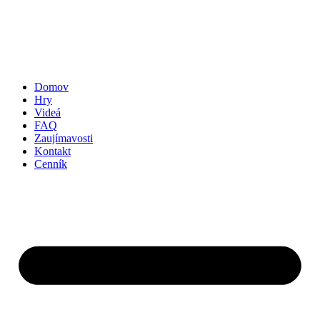
Domov
Hry
Videá
FAQ
Zaujímavosti
Kontakt
Cenník