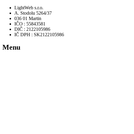
LightWeb s.r.o.
A. Stodolu 5264/37
036 01 Martin
IČO : 55843581
DIČ : 2122105986
IČ DPH : SK2122105986
Menu
Domov
Rezervácia
Ponuka hier
Videá
FAQ
Zaujímavosti
Kontakt
Užitočné odkazy
Podmienky používania
Ochrana osobných údajov a GDPR