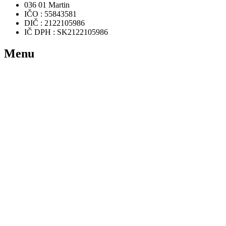
036 01 Martin
IČO : 55843581
DIČ : 2122105986
IČ DPH : SK2122105986
Menu
Domov
Rezervácia
Ponuka hier
Videá
FAQ
Zaujímavosti
Kontakt
Užitočné odkazy
Podmienky používania
Ochrana osobných údajov a GDPR
Newsletter
Udržuj si prehľad o novinkách vo virtuálnej realite.