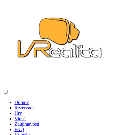
Domov
Rezervácie
Hry
Videá
Zaujímavosti
FAQ
Kontakt