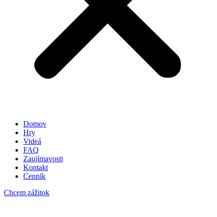
Domov
Hry
Videá
FAQ
Zaujímavosti
Kontakt
Cenník
Chcem zážitok