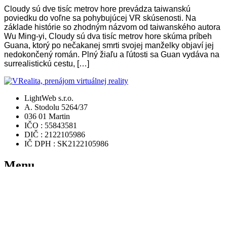
Cloudy sú dve tisíc metrov hore prevádza taiwanskú
poviedku do voľne sa pohybujúcej VR skúsenosti. Na
základe histórie so zhodným názvom od taiwanského autora
Wu Ming-yi, Cloudy sú dva tisíc metrov hore skúma príbeh
Guana, ktorý po nečakanej smrti svojej manželky objaví jej
nedokončený román. Plný žiaľu a ľútosti sa Guan vydáva na
surrealistickú cestu, […]
LightWeb s.r.o.
A. Stodolu 5264/37
036 01 Martin
IČO : 55843581
DIČ : 2122105986
IČ DPH : SK2122105986
Menu
Domov
Rezervácia
Ponuka hier
Videá
FAQ