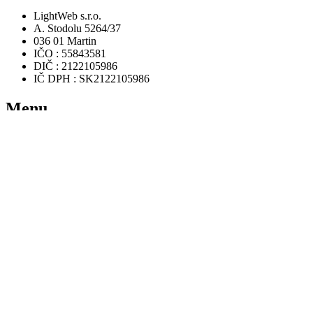
LightWeb s.r.o.
A. Stodolu 5264/37
036 01 Martin
IČO : 55843581
DIČ : 2122105986
IČ DPH : SK2122105986
Menu
Domov
Rezervácia
Ponuka hier
Videá
FAQ
Zaujímavosti
Kontakt
Užitočné odkazy
Podmienky používania
Ochrana osobných údajov a GDPR