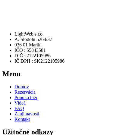
LightWeb s.r.o.
A. Stodolu 5264/37
036 01 Martin
IČO : 55843581
DIČ : 2122105986
IČ DPH : SK2122105986
Menu
Domov
Rezervácia
Ponuka hier
Videá
FAQ
Zaujímavosti
Kontakt
Užitočné odkazy