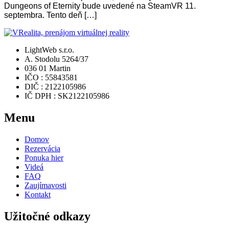
Dungeons of Eternity bude uvedené na SteamVR 11.
septembra. Tento deň […]
LightWeb s.r.o.
A. Stodolu 5264/37
036 01 Martin
IČO : 55843581
DIČ : 2122105986
IČ DPH : SK2122105986
Menu
Domov
Rezervácia
Ponuka hier
Videá
FAQ
Zaujímavosti
Kontakt
Užitočné odkazy