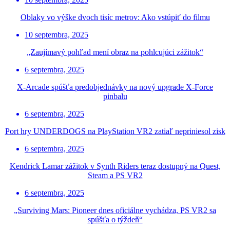
Oblaky vo výške dvoch tisíc metrov: Ako vstúpiť do filmu
10 septembra, 2025
„Zaujímavý pohľad mení obraz na pohlcujúci zážitok“
6 septembra, 2025
X-Arcade spúšťa predobjednávky na nový upgrade X-Force
pinbalu
6 septembra, 2025
Port hry UNDERDOGS na PlayStation VR2 zatiaľ nepriniesol zisk
6 septembra, 2025
Kendrick Lamar zážitok v Synth Riders teraz dostupný na Quest,
Steam a PS VR2
6 septembra, 2025
„Surviving Mars: Pioneer dnes oficiálne vychádza, PS VR2 sa
spúšťa o týždeň“