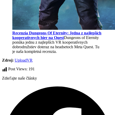
Recenzia Dungeons Of Eternity: Jedna z najlepších
kooperatívnych hier na Quest
Dungeons of Eternity
ponúka jednu z najlepších VR kooperatívnych
dobrodružstiev doteraz na headsetoch Meta Quest. Tu
je naša kompletná recenzia.
Zdroj:
UploadVR
Post Views:
191
Zdieľajte naše články