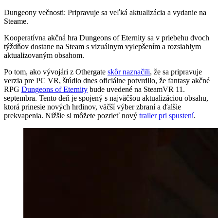
Dungeony večnosti: Pripravuje sa veľká aktualizácia a vydanie na
Steame.
Kooperatívna akčná hra Dungeons of Eternity sa v priebehu dvoch
týždňov dostane na Steam s vizuálnym vylepšením a rozsiahlym
aktualizovaným obsahom.
Po tom, ako vývojári z Othergate
skôr naznačili
, že sa pripravuje
verzia pre PC VR, štúdio dnes oficiálne potvrdilo, že fantasy akčné
RPG
Dungeons of Eternity
bude uvedené na SteamVR 11.
septembra. Tento deň je spojený s najväčšou aktualizáciou obsahu,
ktorá prinesie nových hrdinov, väčší výber zbraní a ďalšie
prekvapenia. Nižšie si môžete pozrieť nový
trailer pri spustení
.