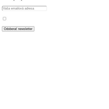
Prečítal som si a súhlasím so spracovaním osobných údajov