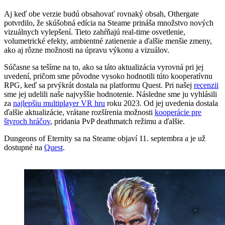
Aj keď obe verzie budú obsahovať rovnaký obsah, Othergate
potvrdilo, že skúšobná edícia na Steame prináša množstvo nových
vizuálnych vylepšení. Tieto zahŕňajú real-time osvetlenie,
volumetrické efekty, ambientné zatienenie a ďalšie menšie zmeny,
ako aj rôzne možnosti na úpravu výkonu a vizuálov.
Súčasne sa tešíme na to, ako sa táto aktualizácia vyrovná pri jej
uvedení, pričom sme pôvodne vysoko hodnotili túto kooperatívnu
RPG, keď sa prvýkrát dostala na platformu Quest. Pri našej
recenzii
sme jej udelili naše najvyššie hodnotenie. Následne sme ju vyhlásili
za
najlepšiu multiplayer VR hru
roku 2023. Od jej uvedenia dostala
ďalšie aktualizácie, vrátane rozšírenia možnosti
kooperácie pre
štyroch hráčov
, pridania PvP deathmatch režimu a ďalšie.
Dungeons of Eternity sa na Steame objaví 11. septembra a je už
dostupné na
Quest
.