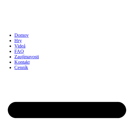
Domov
Hry
Videá
FAQ
Zaujímavosti
Kontakt
Cenník