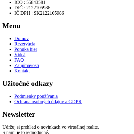
IČO : 55843581
DIČ : 2122105986
IČ DPH : SK2122105986
Menu
Domov
Rezervácia
Ponuka hier
Videá
FAQ
Zaujímavosti
Kontakt
Užitočné odkazy
Podmienky používania
Ochrana osobných údajov a GDPR
Newsletter
Udržuj si prehľad o novinkách vo virtuálnej realite.
S nami je to jednoduché.