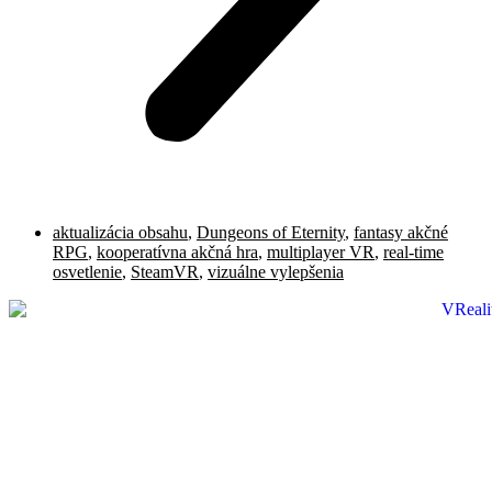
aktualizácia obsahu
,
Dungeons of Eternity
,
fantasy akčné
RPG
,
kooperatívna akčná hra
,
multiplayer VR
,
real-time
osvetlenie
,
SteamVR
,
vizuálne vylepšenia