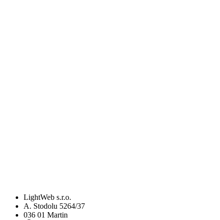
LightWeb s.r.o.
A. Stodolu 5264/37
036 01 Martin