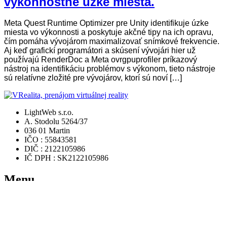
výkonnostné úzke miesta.
Meta Quest Runtime Optimizer pre Unity identifikuje úzke
miesta vo výkonnosti a poskytuje akčné tipy na ich opravu,
čím pomáha vývojárom maximalizovať snímkové frekvencie.
Aj keď grafickí programátori a skúsení vývojári hier už
používajú RenderDoc a Meta ovrgpuprofiler príkazový
nástroj na identifikáciu problémov s výkonom, tieto nástroje
sú relatívne zložité pre vývojárov, ktorí sú noví […]
LightWeb s.r.o.
A. Stodolu 5264/37
036 01 Martin
IČO : 55843581
DIČ : 2122105986
IČ DPH : SK2122105986
Menu
Domov
Rezervácia
Ponuka hier