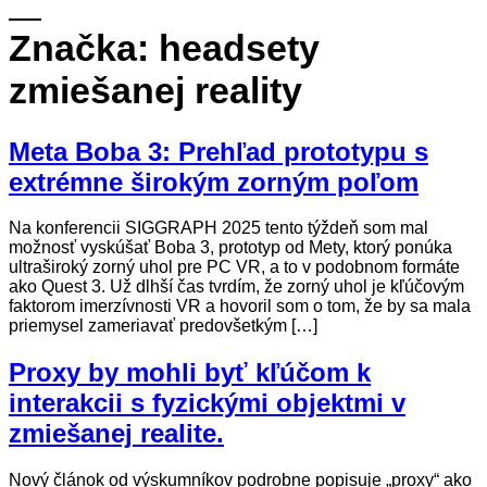
Značka:
headsety
zmiešanej reality
Meta Boba 3: Prehľad prototypu s
extrémne širokým zorným poľom
Na konferencii SIGGRAPH 2025 tento týždeň som mal
možnosť vyskúšať Boba 3, prototyp od Mety, ktorý ponúka
ultraširoký zorný uhol pre PC VR, a to v podobnom formáte
ako Quest 3. Už dlhší čas tvrdím, že zorný uhol je kľúčovým
faktorom imerzívnosti VR a hovoril som o tom, že by sa mala
priemysel zameriavať predovšetkým […]
Proxy by mohli byť kľúčom k
interakcii s fyzickými objektmi v
zmiešanej realite.
Nový článok od výskumníkov podrobne popisuje „proxy“ ako