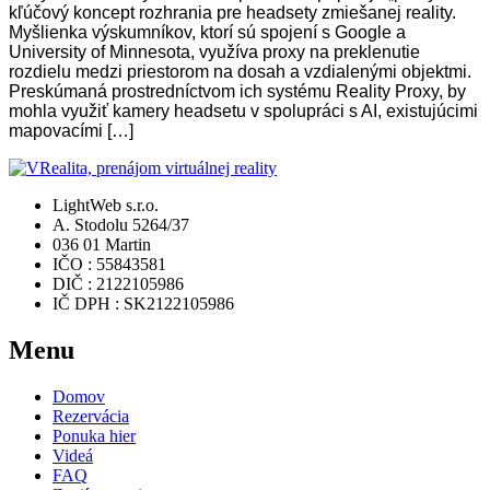
kľúčový koncept rozhrania pre headsety zmiešanej reality.
Myšlienka výskumníkov, ktorí sú spojení s Google a
University of Minnesota, využíva proxy na preklenutie
rozdielu medzi priestorom na dosah a vzdialenými objektmi.
Preskúmaná prostredníctvom ich systému Reality Proxy, by
mohla využiť kamery headsetu v spolupráci s AI, existujúcimi
mapovacími […]
LightWeb s.r.o.
A. Stodolu 5264/37
036 01 Martin
IČO : 55843581
DIČ : 2122105986
IČ DPH : SK2122105986
Menu
Domov
Rezervácia
Ponuka hier
Videá
FAQ