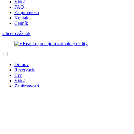
Videá
FAQ
Zaujímavosti
Kontakt
Cenník
Chcem zážitok
Domov
Rezervácie
Hry
Videá
Zaujímavosti
FAQ
Kontakt
Značka:
PvP MOBA
Prečo Glassbreakers: Champions Of