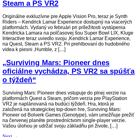
Steam a PS VR2
Originálne exkluzívne pre Apple Vision Pro, teraz je Synth
Riders – Kendrick Lamar Experience dostupný na viacerých
platformách. Vydaný vo februári pri príležitosti vystúpenia
Kendricka Lamara na polčasovej šou Super Bowl LIX, Kluge
Interactive teraz uviedlo svoju ‚Kendrick Lamar Experience‚
na Quest, Steam a PS VR2. Pri prehlbovaní do hudobného
videa k piesni ‚Humble‚ z […]
„Surviving Mars: Pioneer dnes
oficiálne vychádza, PS VR2 sa spúšťa
o týždeň“
Surviving Mars: Pioneer dnes vstupuje do plnej verzie na
platformách Quest a Steam, pričom verzia pre PlayStation
VR2 je naplánovaná na budúci týždeň. Hra, ktorá je
založená na strategickej top-down hre, Surviving Mars:
Pioneer od Bolverk Games (Genotype), vám umožňuje prežiť
na červenej planéte prostredníctvom single-player verzie.
Vašou úlohou je udržať svoju základňu pri živote, […]
Next
→