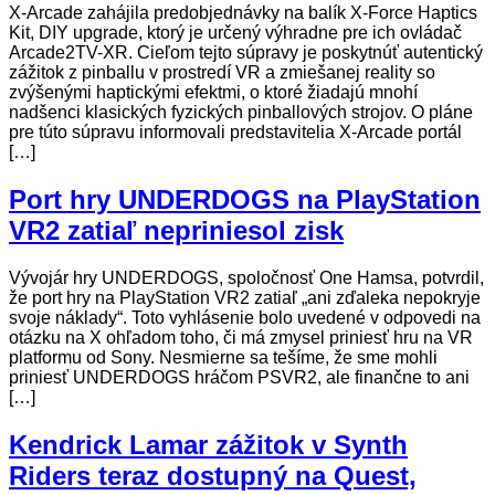
X-Arcade zahájila predobjednávky na balík X-Force Haptics
Kit, DIY upgrade, ktorý je určený výhradne pre ich ovládač
Arcade2TV-XR. Cieľom tejto súpravy je poskytnúť autentický
zážitok z pinballu v prostredí VR a zmiešanej reality so
zvýšenými haptickými efektmi, o ktoré žiadajú mnohí
nadšenci klasických fyzických pinballových strojov. O pláne
pre túto súpravu informovali predstavitelia X-Arcade portál
[…]
Port hry UNDERDOGS na PlayStation
VR2 zatiaľ nepriniesol zisk
Vývojár hry UNDERDOGS, spoločnosť One Hamsa, potvrdil,
že port hry na PlayStation VR2 zatiaľ „ani zďaleka nepokryje
svoje náklady“. Toto vyhlásenie bolo uvedené v odpovedi na
otázku na X ohľadom toho, či má zmysel priniesť hru na VR
platformu od Sony. Nesmierne sa tešíme, že sme mohli
priniesť UNDERDOGS hráčom PSVR2, ale finančne to ani
[…]
Kendrick Lamar zážitok v Synth
Riders teraz dostupný na Quest,