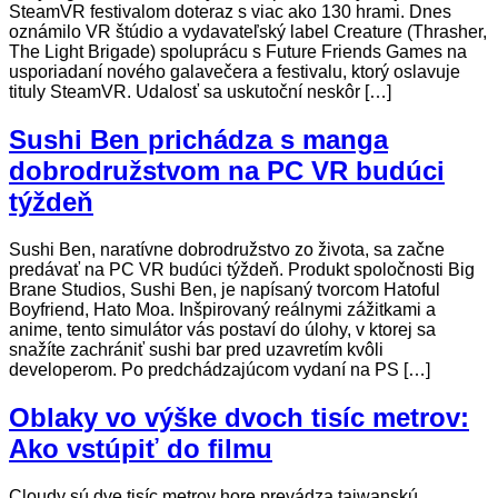
SteamVR festivalom doteraz s viac ako 130 hrami. Dnes
oznámilo VR štúdio a vydavateľský label Creature (Thrasher,
The Light Brigade) spoluprácu s Future Friends Games na
usporiadaní nového galavečera a festivalu, ktorý oslavuje
tituly SteamVR. Udalosť sa uskutoční neskôr […]
Sushi Ben prichádza s manga
dobrodružstvom na PC VR budúci
týždeň
Sushi Ben, naratívne dobrodružstvo zo života, sa začne
predávať na PC VR budúci týždeň. Produkt spoločnosti Big
Brane Studios, Sushi Ben, je napísaný tvorcom Hatoful
Boyfriend, Hato Moa. Inšpirovaný reálnymi zážitkami a
anime, tento simulátor vás postaví do úlohy, v ktorej sa
snažíte zachrániť sushi bar pred uzavretím kvôli
developerom. Po predchádzajúcom vydaní na PS […]
Oblaky vo výške dvoch tisíc metrov:
Ako vstúpiť do filmu
Cloudy sú dve tisíc metrov hore prevádza taiwanskú