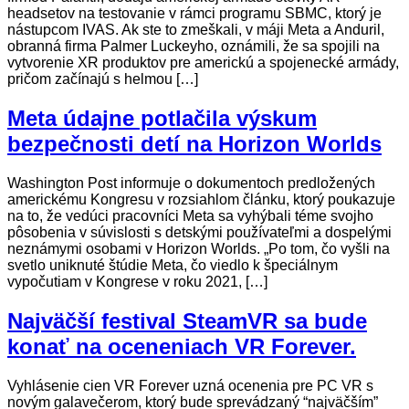
headsetov na testovanie v rámci programu SBMC, ktorý je
nástupcom IVAS. Ak ste to zmeškali, v máji Meta a Anduril,
obranná firma Palmer Luckeyho, oznámili, že sa spojili na
vytvorenie XR produktov pre americkú a spojenecké armády,
pričom začínajú s helmou […]
Meta údajne potlačila výskum
bezpečnosti detí na Horizon Worlds
Washington Post informuje o dokumentoch predložených
americkému Kongresu v rozsiahlom článku, ktorý poukazuje
na to, že vedúci pracovníci Meta sa vyhýbali téme svojho
pôsobenia v súvislosti s detskými používateľmi a dospelými
neznámymi osobami v Horizon Worlds. „Po tom, čo vyšli na
svetlo uniknuté štúdie Meta, čo viedlo k špeciálnym
vypočutiam v Kongrese v roku 2021, […]
Najväčší festival SteamVR sa bude
konať na oceneniach VR Forever.
Vyhlásenie cien VR Forever uzná ocenenia pre PC VR s
novým galavečerom, ktorý bude sprevádzaný “najväčším”