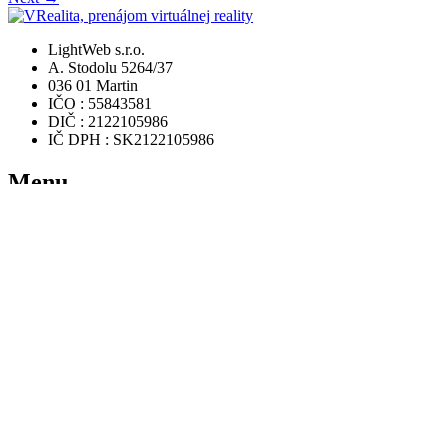
LightWeb s.r.o.
A. Stodolu 5264/37
036 01 Martin
IČO : 55843581
DIČ : 2122105986
IČ DPH : SK2122105986
Menu
Domov
Rezervácia
Ponuka hier
Videá
FAQ
Zaujímavosti
Kontakt
Užitočné odkazy
Podmienky používania
Ochrana osobných údajov a GDPR