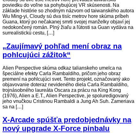
poviedku do voľne sa pohybujúcej VR skúsenosti. Na
základe histórie so zhodným názvom od taiwanského autora
Wu Ming-yi, Cloudy sú dva tisíc metrov hore skúma príbeh
Guana, ktorý po nečakanej smrti svojej manželky objaví jej
nedokončený román. Plný žiaľu a ľútosti sa Guan vydáva na
surrealistickú cestu, […]
„Zaujímavý pohľad mení obraz na
pohlcujúci zážitok“
Alien Perspective skúma odkaz talianskeho umelca na
špeciálne efekty Carla Rambaldiho, pričom jeho obraz
premení na pohlcujúci svet. Tento projekt, označovaný ako
objavovanie doteraz nevideného diela Carla Rambaldiho,
trojnásobného laureáta Oscara za prácu na King Kong
(1976), Alien a E.T., Alien Perspective, je spoluredigovaný
jeho vnučkou Cristinou Rambaldi a Jung Ah Suh. Zameriava
sa na […]
X-Arcade spúšťa predobjednávky na
nový upgrade X-Force pinbalu