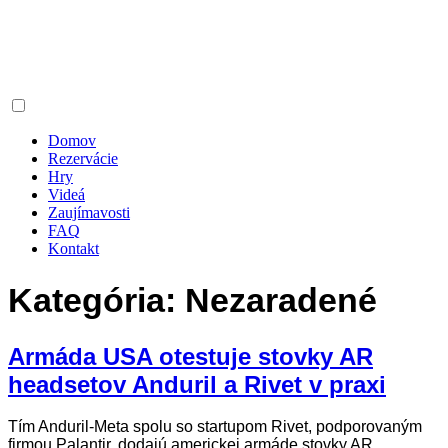
Domov
Rezervácie
Hry
Videá
Zaujímavosti
FAQ
Kontakt
Kategória:
Nezaradené
Armáda USA otestuje stovky AR
headsetov Anduril a Rivet v praxi
Tím Anduril-Meta spolu so startupom Rivet, podporovaným
firmou Palantir, dodajú americkej armáde stovky AR