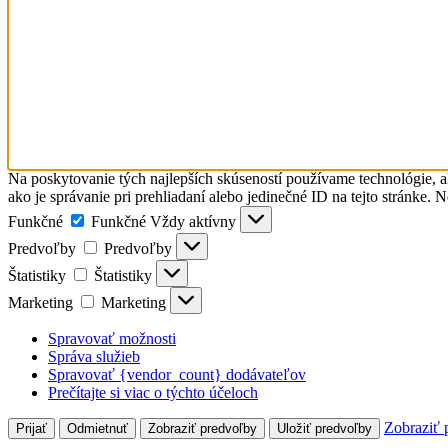
Na poskytovanie tých najlepších skúseností používame technológie, a
ako je správanie pri prehliadaní alebo jedinečné ID na tejto stránke. 
Funkčné
Funkčné
Vždy aktívny
Predvoľby
Predvoľby
Štatistiky
Štatistiky
Marketing
Marketing
Spravovať možnosti
Správa služieb
Spravovať {vendor_count} dodávateľov
Prečítajte si viac o týchto účeloch
Zobraziť 
Prijať
Odmietnuť
Zobraziť predvoľby
Uložiť predvoľby