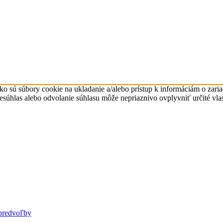
ko sú súbory cookie na ukladanie a/alebo prístup k informáciám o zari
Nesúhlas alebo odvolanie súhlasu môže nepriaznivo ovplyvniť určité vlas
predvoľby