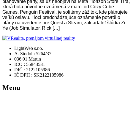
plánovanie párty, sa už neobjaví na Meta Horizon Store. Hra,
ktorá bola pôvodne oznámená v marci od Cozy Cube
Games, Penguin Festival, je solitérny zážitok, kde plánujete
veľkú oslavu. Hoci predchádzajúce oznámenie potvrdilo
plány na uvedenie pre Quest a Steam, zakladateľ štúdia Zi
Ye (Job Simulator, Rick […]
LightWeb s.r.o.
A. Stodolu 5264/37
036 01 Martin
IČO : 55843581
DIČ : 2122105986
IČ DPH : SK2122105986
Menu
Domov
Rezervácia
Ponuka hier
Videá
FAQ
Zaujímavosti
Kontakt