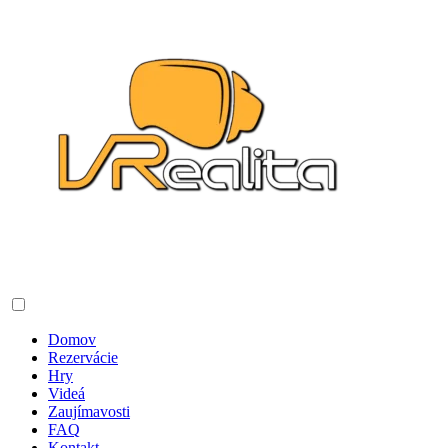
Domov
Rezervácie
Hry
Videá
Zaujímavosti
FAQ
Kontakt