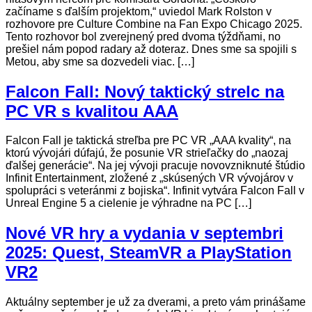
začíname s ďalším projektom,“ uviedol Mark Rolston v
rozhovore pre Culture Combine na Fan Expo Chicago 2025.
Tento rozhovor bol zverejnený pred dvoma týždňami, no
prešiel nám popod radary až doteraz. Dnes sme sa spojili s
Metou, aby sme sa dozvedeli viac. […]
Falcon Fall: Nový taktický strelc na
PC VR s kvalitou AAA
Falcon Fall je taktická streľba pre PC VR „AAA kvality“, na
ktorú vývojári dúfajú, že posunie VR strieľačky do „naozaj
ďalšej generácie“. Na jej vývoji pracuje novovzniknuté štúdio
Infinit Entertainment, zložené z „skúsených VR vývojárov v
spolupráci s veteránmi z bojiska“. Infinit vytvára Falcon Fall v
Unreal Engine 5 a cielenie je výhradne na PC […]
Nové VR hry a vydania v septembri
2025: Quest, SteamVR a PlayStation
VR2
Aktuálny september je už za dverami, a preto vám prinášame