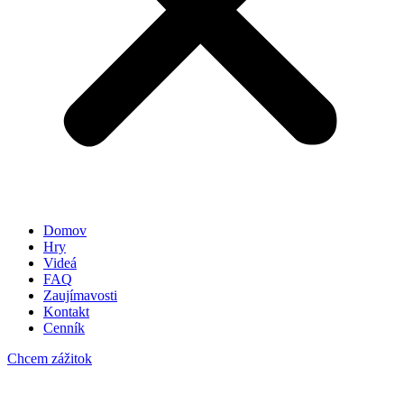
Domov
Hry
Videá
FAQ
Zaujímavosti
Kontakt
Cenník
Chcem zážitok