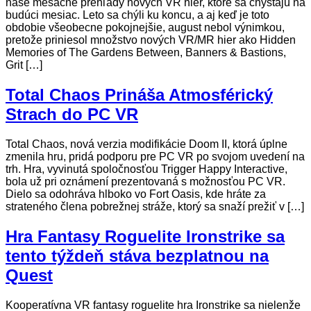
naše mesačné prehľady nových VR hier, ktoré sa chystajú na
budúci mesiac. Leto sa chýli ku koncu, a aj keď je toto
obdobie všeobecne pokojnejšie, august nebol výnimkou,
pretože priniesol množstvo nových VR/MR hier ako Hidden
Memories of The Gardens Between, Banners & Bastions,
Grit […]
Total Chaos Prináša Atmosférický
Strach do PC VR
Total Chaos, nová verzia modifikácie Doom II, ktorá úplne
zmenila hru, pridá podporu pre PC VR po svojom uvedení na
trh. Hra, vyvinutá spoločnosťou Trigger Happy Interactive,
bola už pri oznámení prezentovaná s možnosťou PC VR.
Dielo sa odohráva hlboko vo Fort Oasis, kde hráte za
strateného člena pobrežnej stráže, ktorý sa snaží prežiť v […]
Hra Fantasy Roguelite Ironstrike sa
tento týždeň stáva bezplatnou na
Quest
Kooperatívna VR fantasy roguelite hra Ironstrike sa nielenže