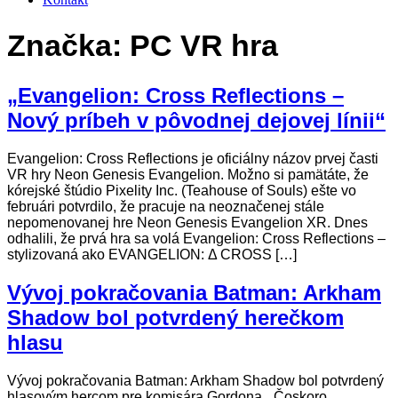
Značka:
PC VR hra
„Evangelion: Cross Reflections –
Nový príbeh v pôvodnej dejovej línii“
Evangelion: Cross Reflections je oficiálny názov prvej časti
VR hry Neon Genesis Evangelion. Možno si pamätáte, že
kórejské štúdio Pixelity Inc. (Teahouse of Souls) ešte vo
februári potvrdilo, že pracuje na neoznačenej stále
nepomenovanej hre Neon Genesis Evangelion XR. Dnes
odhalili, že prvá hra sa volá Evangelion: Cross Reflections –
stylizovaná ako EVANGELION: Δ CROSS […]
Vývoj pokračovania Batman: Arkham
Shadow bol potvrdený herečkom
hlasu
Vývoj pokračovania Batman: Arkham Shadow bol potvrdený
hlasovým hercom pre komisára Gordona. „Čoskoro