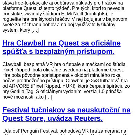
stáva free-to-play, ale aj odbúrava náklady pre hráčov na
platforme Quest už tento týždeň. Pre tých, ktorí to nevedia,
Ironstrike, vyvinutý štúdiom E. McNeill (Ironlights), je
roguelite hra pre štyroch hráčov. V nej bojujete v bajnovom
svete za záchranu bohov a na boj využívate fyzikálny
systém, ktorý […]
Hra Clawball na Quest sa oficiálne
spúšťa s bezplatným prístupom.
Clawball, bezplatná VR hra o futbale s mačkami od štúdia
Pixel Ripped, bola oficiálne uvedená na platforme Quest.
Hra bola pôvodne sprístupnená v októbri minulého roka
počas predbežného prístupu. Clawball je 3v3 futbalová hra
od ARVORE (Pixel Ripped, YUKI), ktorá čerpá inšpiráciu zo
hry Gorilla Tag. S oficiálnym vydaním, verzia 1.0 prináša
nové možnosti, ako […]
Festival tučniakov sa neuskutoční na
Quest Store, uvádza Reuters.
Udalosť Penguin Festival, pohodová VR hra zameraná na