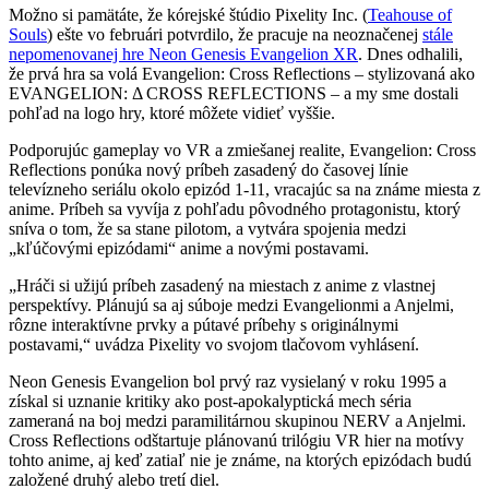
Možno si pamätáte, že kórejské štúdio Pixelity Inc. (
Teahouse of
Souls
) ešte vo februári potvrdilo, že pracuje na neoznačenej
stále
nepomenovanej hre Neon Genesis Evangelion XR
. Dnes odhalili,
že prvá hra sa volá Evangelion: Cross Reflections – stylizovaná ako
EVANGELION: Δ CROSS REFLECTIONS – a my sme dostali
pohľad na logo hry, ktoré môžete vidieť vyššie.
Podporujúc gameplay vo VR a zmiešanej realite, Evangelion: Cross
Reflections ponúka nový príbeh zasadený do časovej línie
televízneho seriálu okolo epizód 1-11, vracajúc sa na známe miesta z
anime. Príbeh sa vyvíja z pohľadu pôvodného protagonistu, ktorý
sníva o tom, že sa stane pilotom, a vytvára spojenia medzi
„kľúčovými epizódami“ anime a novými postavami.
„Hráči si užijú príbeh zasadený na miestach z anime z vlastnej
perspektívy. Plánujú sa aj súboje medzi Evangelionmi a Anjelmi,
rôzne interaktívne prvky a pútavé príbehy s originálnymi
postavami,“ uvádza Pixelity vo svojom tlačovom vyhlásení.
Neon Genesis Evangelion bol prvý raz vysielaný v roku 1995 a
získal si uznanie kritiky ako post-apokalyptická mech séria
zameraná na boj medzi paramilitárnou skupinou NERV a Anjelmi.
Cross Reflections odštartuje plánovanú trilógiu VR hier na motívy
tohto anime, aj keď zatiaľ nie je známe, na ktorých epizódach budú
založené druhý alebo tretí diel.