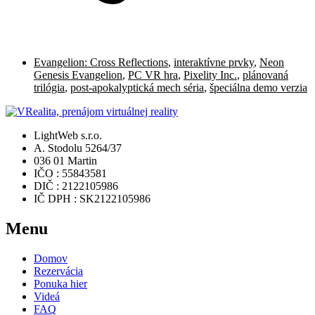
Evangelion: Cross Reflections
,
interaktívne prvky
,
Neon
Genesis Evangelion
,
PC VR hra
,
Pixelity Inc.
,
plánovaná
trilógia
,
post-apokalyptická mech séria
,
špeciálna demo verzia
LightWeb s.r.o.
A. Stodolu 5264/37
036 01 Martin
IČO : 55843581
DIČ : 2122105986
IČ DPH : SK2122105986
Menu
Domov
Rezervácia
Ponuka hier
Videá
FAQ