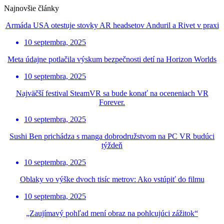
Najnovšie články
Armáda USA otestuje stovky AR headsetov Anduril a Rivet v praxi
10 septembra, 2025
Meta údajne potlačila výskum bezpečnosti detí na Horizon Worlds
10 septembra, 2025
Najväčší festival SteamVR sa bude konať na oceneniach VR
Forever.
10 septembra, 2025
Sushi Ben prichádza s manga dobrodružstvom na PC VR budúci
týždeň
10 septembra, 2025
Oblaky vo výške dvoch tisíc metrov: Ako vstúpiť do filmu
10 septembra, 2025
„Zaujímavý pohľad mení obraz na pohlcujúci zážitok“