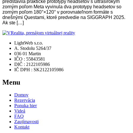
predstavila praktické prototypy headsetov s ultraširokým
zorným poľom Meta vyvinula dva prototypy headsetov so
zorným poľom 180°×120° v porovnateľnom formáte s
dnešnými Questami, ktoré predvedie na SIGGRAPH 2025.
Ak ste […]
LightWeb s.r.o.
A. Stodolu 5264/37
036 01 Martin
IČO : 55843581
DIČ : 2122105986
IČ DPH : SK2122105986
Menu
Domov
Rezervácia
Ponuka hier
Videá
FAQ
Zaujímavosti
Kontakt