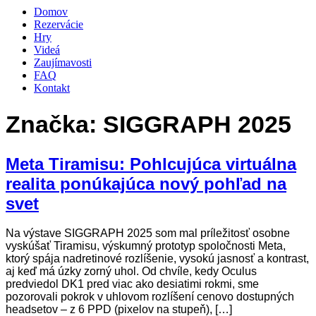
Domov
Rezervácie
Hry
Videá
Zaujímavosti
FAQ
Kontakt
Značka:
SIGGRAPH 2025
Meta Tiramisu: Pohlcujúca virtuálna
realita ponúkajúca nový pohľad na
svet
Na výstave SIGGRAPH 2025 som mal príležitosť osobne
vyskúšať Tiramisu, výskumný prototyp spoločnosti Meta,
ktorý spája nadretinové rozlíšenie, vysokú jasnosť a kontrast,
aj keď má úzky zorný uhol. Od chvíle, kedy Oculus
predviedol DK1 pred viac ako desiatimi rokmi, sme
pozorovali pokrok v uhlovom rozlíšení cenovo dostupných
headsetov – z 6 PPD (pixelov na stupeň), […]