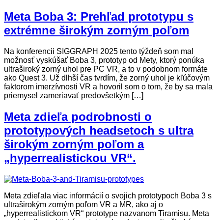
Meta Boba 3: Prehľad prototypu s
extrémne širokým zorným poľom
Na konferencii SIGGRAPH 2025 tento týždeň som mal
možnosť vyskúšať Boba 3, prototyp od Mety, ktorý ponúka
ultraširoký zorný uhol pre PC VR, a to v podobnom formáte
ako Quest 3. Už dlhší čas tvrdím, že zorný uhol je kľúčovým
faktorom imerzívnosti VR a hovoril som o tom, že by sa mala
priemysel zameriavať predovšetkým […]
Meta zdieľa podrobnosti o
prototypových headsetoch s ultra
širokým zorným poľom a
„hyperrealistickou VR“.
Meta zdieľala viac informácií o svojich prototypoch Boba 3 s
ultraširokým zorným poľom VR a MR, ako aj o
„hyperrealistickom VR“ prototype nazvanom Tiramisu. Meta