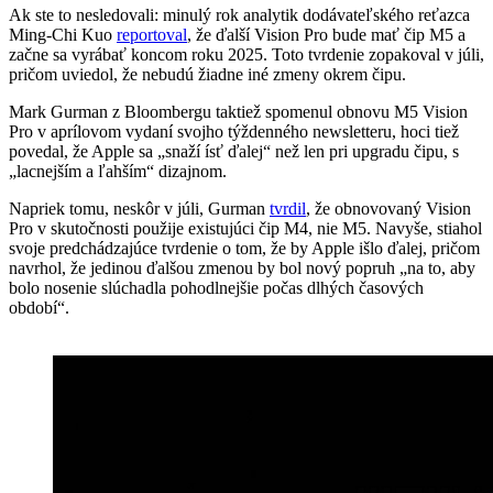
Ak ste to nesledovali: minulý rok analytik dodávateľského reťazca
Ming-Chi Kuo
reportoval
, že ďalší Vision Pro bude mať čip M5 a
začne sa vyrábať koncom roku 2025. Toto tvrdenie zopakoval v júli,
pričom uviedol, že nebudú žiadne iné zmeny okrem čipu.
Mark Gurman z Bloombergu taktiež spomenul obnovu M5 Vision
Pro v aprílovom vydaní svojho týždenného newsletteru, hoci tiež
povedal, že Apple sa „snaží ísť ďalej“ než len pri upgradu čipu, s
„lacnejším a ľahším“ dizajnom.
Napriek tomu, neskôr v júli, Gurman
tvrdil
, že obnovovaný Vision
Pro v skutočnosti použije existujúci čip M4, nie M5. Navyše, stiahol
svoje predchádzajúce tvrdenie o tom, že by Apple išlo ďalej, pričom
navrhol, že jedinou ďalšou zmenou by bol nový popruh „na to, aby
bolo nosenie slúchadla pohodlnejšie počas dlhých časových
období“.