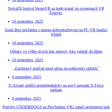
Najväčší festival SteamVR sa bude konať na oceneniach VR
Forever.
10 septembra, 2025
Sushi Ben prichádza s manga dobrodružstvom na PC VR budúci
týždeň
10 septembra, 2025
Oblaky vo výške dvoch tisíc metrov: Ako vstúpiť do filmu
10 septembra, 2025
„Zaujímavý pohľad mení obraz na pohlcujúci zážitok“
6 septembra, 2025
X-Arcade spúšťa predobjednávky na nový upgrade X-Force
pinbalu
6 septembra, 2025
Port hry UNDERDOGS na PlayStation VR2 zatiaľ nepriniesol zisk