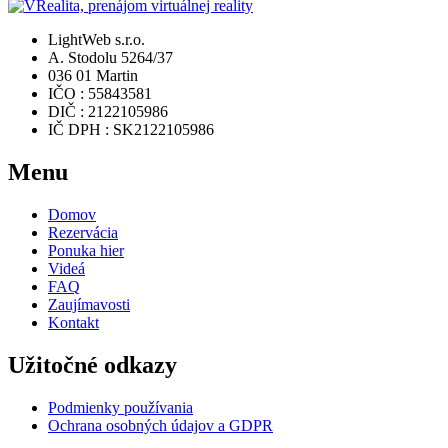
LightWeb s.r.o.
A. Stodolu 5264/37
036 01 Martin
IČO : 55843581
DIČ : 2122105986
IČ DPH : SK2122105986
Menu
Domov
Rezervácia
Ponuka hier
Videá
FAQ
Zaujímavosti
Kontakt
Užitočné odkazy
Podmienky používania
Ochrana osobných údajov a GDPR