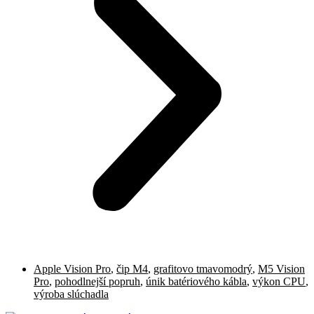
Apple Vision Pro
,
čip M4
,
grafitovo tmavomodrý
,
M5 Vision
Pro
,
pohodlnejší popruh
,
únik batériového kábla
,
výkon CPU
,
výroba slúchadla