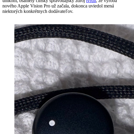
únikom, osamelý čínsky spravodajský zdroj
tvrdil
, že výroba
nového Apple Vision Pro už začala, dokonca uviedol mená
niektorých konkrétnych dodávateľov.