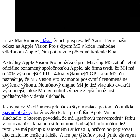
Teraz MacRumors
hlásia
, že ich prispievateľ Aaron Perris našiel
odkaz na Apple Vision Pro s čipom M5 v kóde „náhodne
zdieľanom Apple“, čím potvrdzuje pôvodné tvrdenie Kua.
Aktuálny Apple Vision Pro používa čipset M2. Čip M5 zatiaľ nebol
oficiálne oznámený spoločnosťou Apple, ale firma tvrdí, že M4 má
o 50% výkonnejší CPU a 4-krát výkonnejší GPU ako M2, čo
naznačuje, že M5 Vision Pro by mohol poskytnúť fenomenálne
zvýšenie výkonu. Neurónový engine M4 je tiež viac ako dvakrát
výkonnejší, takže M5 by mohol výrazne zlepšiť možnosti
počítačového videnia slúchadla.
Jasný nález MacRumors prichádza štyri mesiace po tom, čo unikla
zjavné obrázky
batériového kábla pre ďalšie Apple Vision
slúchadlo, o ktorom povedali, že má „grafitovú tmavomodrú“ farbu
v porovnaní s aktuálnou striebornou. Unikajúci informátor tiež
tvrdil, že má prístup k samotnému slúchadlu, pričom ho popisoval
ako znateľne tenšie a ľahšie. A len pár týždňov pred týmto zjavnym