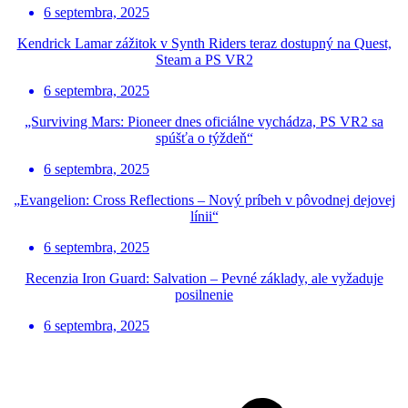
6 septembra, 2025
Kendrick Lamar zážitok v Synth Riders teraz dostupný na Quest,
Steam a PS VR2
6 septembra, 2025
„Surviving Mars: Pioneer dnes oficiálne vychádza, PS VR2 sa
spúšťa o týždeň“
6 septembra, 2025
„Evangelion: Cross Reflections – Nový príbeh v pôvodnej dejovej
línii“
6 septembra, 2025
Recenzia Iron Guard: Salvation – Pevné základy, ale vyžaduje
posilnenie
6 septembra, 2025