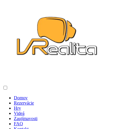
Domov
Rezervácie
Hry
Videá
Zaujímavosti
FAQ
Kontakt