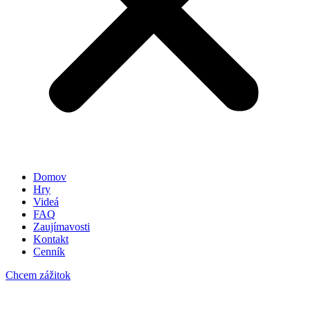
Domov
Hry
Videá
FAQ
Zaujímavosti
Kontakt
Cenník
Chcem zážitok