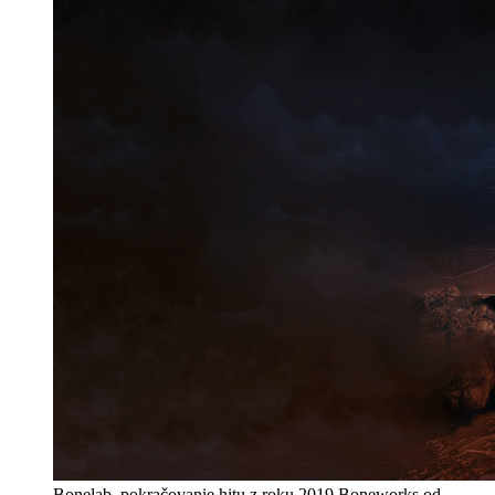
Bonelab, pokračovanie hitu z roku 2019 Boneworks od