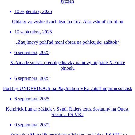
týždeň
10 septembra, 2025
Oblaky vo výške dvoch tisíc metrov: Ako vstúpiť do filmu
10 septembra, 2025
„Zaujímavý pohľad mení obraz na pohlcujúci zážitok“
6 septembra, 2025
X-Arcade spúšťa predobjednávky na nový upgrade X-Force
pinbalu
6 septembra, 2025
Port hry UNDERDOGS na PlayStation VR2 zatiaľ nepriniesol zisk
6 septembra, 2025
Kendrick Lamar zážitok v Synth Riders teraz dostupný na Quest,
Steam a PS VR2
6 septembra, 2025
„Surviving Mars: Pioneer dnes oficiálne vychádza, PS VR2 sa