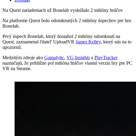
Na Quest zariadeniach už Bonelab vyskúšalo 2 milióny hráčov
Na platforme Quest bolo odomknutých 2 milióny úspechov pre hru
Bonelab.
Prvý úspech Bonelab, ktorý dosiahol 2 milióny odomknutí na
Quest, zaznamenal čitateľ UploadVR
James Kelley
, ktorý nás na to
upozornil.
Medzitým zdroje ako
Gamalytic
,
VG Insights
a
PlayTracker
naznačujú, že približne pol milióna hráčov vlastní verziu hry pre PC
VR na Steame.