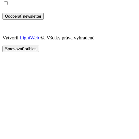
Prečítal som si a súhlasím so spracovaním osobných údajov
Vytvoril
LightWeb
©. Všetky práva vyhradené
Spravovať súhlas