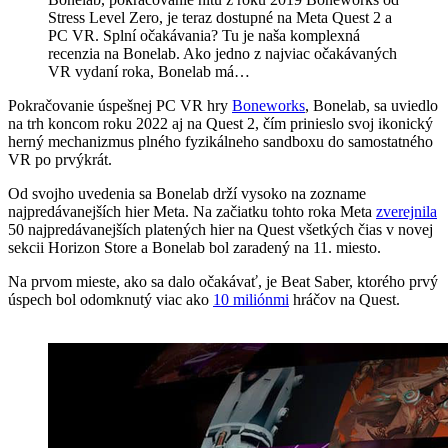
Stress Level Zero, je teraz dostupné na Meta Quest 2 a
PC VR. Splní očakávania? Tu je naša komplexná
recenzia na Bonelab. Ako jedno z najviac očakávaných
VR vydaní roka, Bonelab má…
Pokračovanie úspešnej PC VR hry
Boneworks
, Bonelab, sa uviedlo
na trh koncom roku 2022 aj na Quest 2, čím prinieslo svoj ikonický
herný mechanizmus plného fyzikálneho sandboxu do samostatného
VR po prvýkrát.
Od svojho uvedenia sa Bonelab drží vysoko na zozname
najpredávanejších hier Meta. Na začiatku tohto roka Meta
zverejnila
50 najpredávanejších platených hier na Quest všetkých čias v novej
sekcii Horizon Store a Bonelab bol zaradený na 11. miesto.
Na prvom mieste, ako sa dalo očakávať, je Beat Saber, ktorého prvý
úspech bol odomknutý viac ako
10 miliónmi
hráčov na Quest.