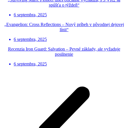
spúšťa o týždeň“
6 septembra, 2025
„Evangelion: Cross Reflections – Nový príbeh v pôvodnej dejovej
línii“
6 septembra, 2025
Recenzia Iron Guard: Salvation – Pevné základy, ale vyžaduje
posilnenie
6 septembra, 2025