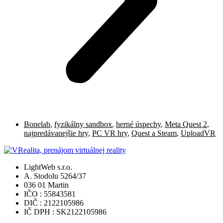
Bonelab
,
fyzikálny sandbox
,
herné úspechy
,
Meta Quest 2
,
najpredávanejšie hry
,
PC VR hry
,
Quest a Steam
,
UploadVR
LightWeb s.r.o.
A. Stodolu 5264/37
036 01 Martin
IČO : 55843581
DIČ : 2122105986
IČ DPH : SK2122105986