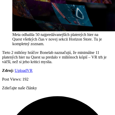
Meta odhalila 50 najpredávanejších platených hier na
Quest všetkých čias v novej sekcii Horizon Store. Tu je
kompletný zoznam.
Tieto 2 milióny hráčov Bonelab naznačujú, že minimálne 11
platených hier na Quest sa predalo v miliónoch kópií – VR trh je
väčší, než si jeho kritici myslia.
Zdroj:
UploadVR
Post Views:
192
Zdieľajte naše články