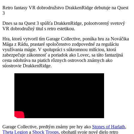
Retro fantasy VR dobrodružstvo DrakkenRidge debutuje na Quest
3
Dnes sa na Quest 3 spúšťa DrakkenRidge, polootvorený svetový
VR dobrodružný titul s retro estetikou.
Hra, ktorú vytvoril tím Garage Collective, ponúka hru za Nováčika
Mága z Rádu, prastaré spoločenstvo zodpovedné za reguláciu
využívania mágie. V spolupráci s súkromnou milíciou, ktorá
zabezpečuje zákonnosť a poriadok ako Lovec, sa táto fantazijná
cesta odohráva na piatich rôznych ostrovoch známych ako
súostrovie DrakkenRidge.
Garage Collective, predtým známy pre hry ako
Stones of Harlath
,
Theta Legion
a
Shock Troops
, obohatil svoje nové dielo retro