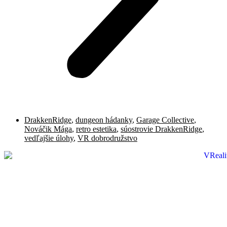
DrakkenRidge
,
dungeon hádanky
,
Garage Collective
,
Nováčik Mága
,
retro estetika
,
súostrovie DrakkenRidge
,
vedľajšie úlohy
,
VR dobrodružstvo