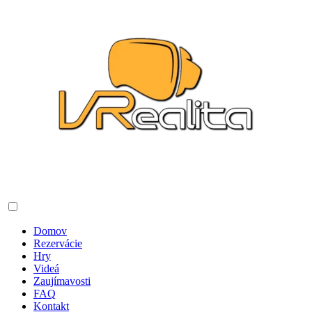
Domov
Rezervácie
Hry
Videá
Zaujímavosti
FAQ
Kontakt