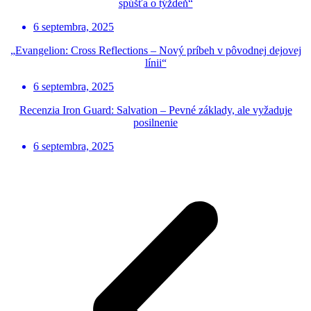
spúšťa o týždeň“
6 septembra, 2025
„Evangelion: Cross Reflections – Nový príbeh v pôvodnej dejovej
línii“
6 septembra, 2025
Recenzia Iron Guard: Salvation – Pevné základy, ale vyžaduje
posilnenie
6 septembra, 2025