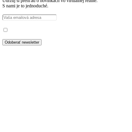
Udržuj si prehľad o novinkách vo virtuálnej realite.
S nami je to jednoduché.
Prečítal som si a súhlasím so spracovaním osobných údajov