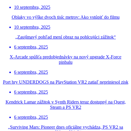
10 septembra, 2025
Oblaky vo výške dvoch tisíc metrov: Ako vstúpiť do filmu
10 septembra, 2025
„Zaujímavý pohľad mení obraz na pohlcujúci zážitok“
6 septembra, 2025
X-Arcade spúšťa predobjednávky na nový upgrade X-Force
pinbalu
6 septembra, 2025
Port hry UNDERDOGS na PlayStation VR2 zatiaľ nepriniesol zisk
6 septembra, 2025
Kendrick Lamar zážitok v Synth Riders teraz dostupný na Quest,
Steam a PS VR2
6 septembra, 2025
„Surviving Mars: Pioneer dnes oficiálne vychádza, PS VR2 sa