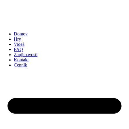
Domov
Hry
Videá
FAQ
Zaujímavosti
Kontakt
Cenník