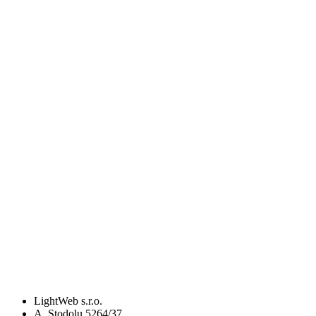
LightWeb s.r.o.
A. Stodolu 5264/37