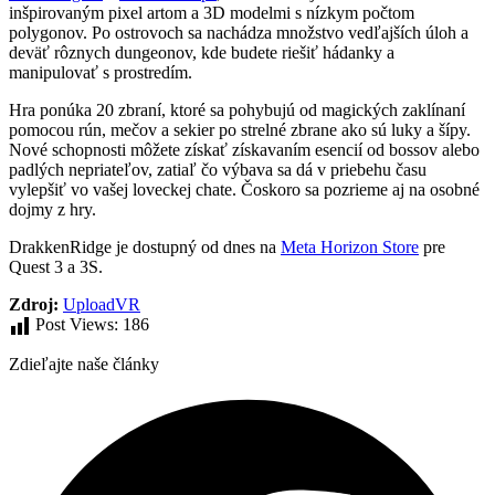
inšpirovaným pixel artom a 3D modelmi s nízkym počtom
polygonov. Po ostrovoch sa nachádza množstvo vedľajších úloh a
deväť rôznych dungeonov, kde budete riešiť hádanky a
manipulovať s prostredím.
Hra ponúka 20 zbraní, ktoré sa pohybujú od magických zaklínaní
pomocou rún, mečov a sekier po strelné zbrane ako sú luky a šípy.
Nové schopnosti môžete získať získavaním esencií od bossov alebo
padlých nepriateľov, zatiaľ čo výbava sa dá v priebehu času
vylepšiť vo vašej loveckej chate. Čoskoro sa pozrieme aj na osobné
dojmy z hry.
DrakkenRidge je dostupný od dnes na
Meta Horizon Store
pre
Quest 3 a 3S.
Zdroj:
UploadVR
Post Views:
186
Zdieľajte naše články