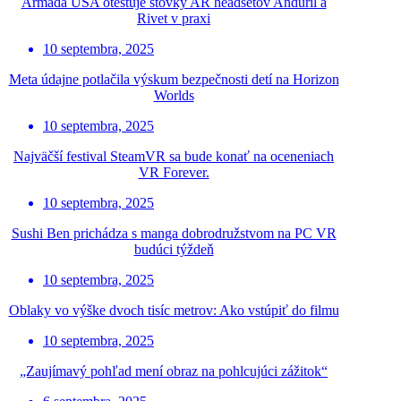
Armáda USA otestuje stovky AR headsetov Anduril a
Rivet v praxi
10 septembra, 2025
Meta údajne potlačila výskum bezpečnosti detí na Horizon
Worlds
10 septembra, 2025
Najväčší festival SteamVR sa bude konať na oceneniach
VR Forever.
10 septembra, 2025
Sushi Ben prichádza s manga dobrodružstvom na PC VR
budúci týždeň
10 septembra, 2025
Oblaky vo výške dvoch tisíc metrov: Ako vstúpiť do filmu
10 septembra, 2025
„Zaujímavý pohľad mení obraz na pohlcujúci zážitok“