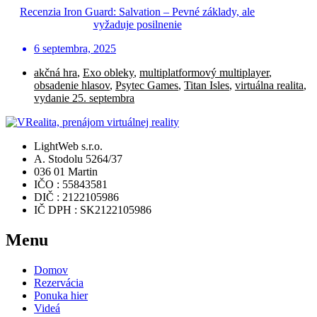
Recenzia Iron Guard: Salvation – Pevné základy, ale
vyžaduje posilnenie
6 septembra, 2025
akčná hra
,
Exo obleky
,
multiplatformový multiplayer
,
obsadenie hlasov
,
Psytec Games
,
Titan Isles
,
virtuálna realita
,
vydanie 25. septembra
LightWeb s.r.o.
A. Stodolu 5264/37
036 01 Martin
IČO : 55843581
DIČ : 2122105986
IČ DPH : SK2122105986
Menu
Domov
Rezervácia
Ponuka hier
Videá