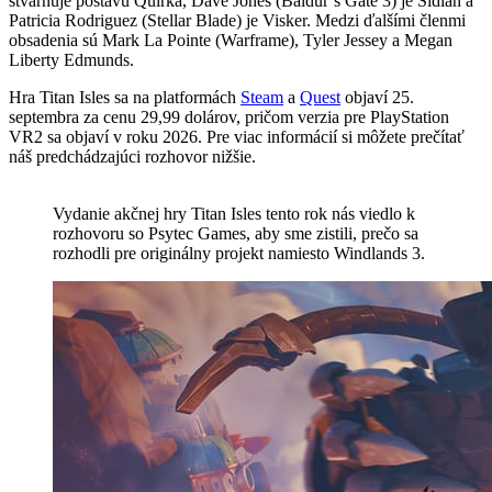
stvárňuje postavu Quirka, Dave Jones (Baldur’s Gate 3) je Sidian a
Patricia Rodriguez (Stellar Blade) je Visker. Medzi ďalšími členmi
obsadenia sú Mark La Pointe (Warframe), Tyler Jessey a Megan
Liberty Edmunds.
Hra Titan Isles sa na platformách
Steam
a
Quest
objaví 25.
septembra za cenu 29,99 dolárov, pričom verzia pre PlayStation
VR2 sa objaví v roku 2026. Pre viac informácií si môžete prečítať
náš predchádzajúci rozhovor nižšie.
Vydanie akčnej hry Titan Isles tento rok nás viedlo k
rozhovoru so Psytec Games, aby sme zistili, prečo sa
rozhodli pre originálny projekt namiesto Windlands 3.