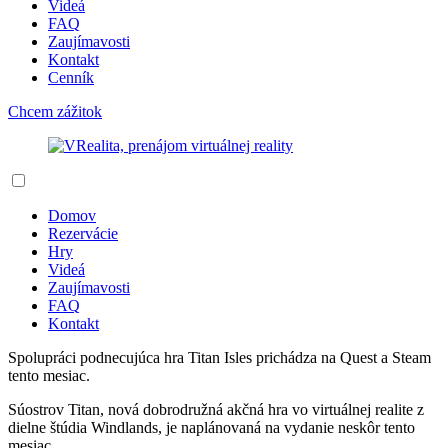
Videá
FAQ
Zaujímavosti
Kontakt
Cenník
Chcem zážitok
Domov
Rezervácie
Hry
Videá
Zaujímavosti
FAQ
Kontakt
Spolupráci podnecujúca hra Titan Isles prichádza na Quest a Steam
tento mesiac.
Súostrov Titan, nová dobrodružná akčná hra vo virtuálnej realite z
dielne štúdia Windlands, je naplánovaná na vydanie neskôr tento
mesiac.