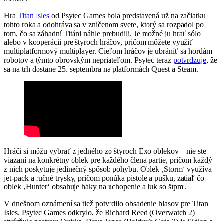
Hra
Titan Isles
od Psytec Games bola predstavená už na začiatku
tohto roka a odohráva sa v zničenom svete, ktorý sa rozpadol po
tom, čo sa záhadní Titáni náhle prebudili. Je možné ju hrať sólo
alebo v kooperácii pre štyroch hráčov, pričom môžete využiť
multiplatformový multiplayer. Cieľom hráčov je ubrániť sa hordám
robotov a týmto obrovským nepriateľom. Psytec teraz
potvrdzuje
, že
sa na trh dostane 25. septembra na platformách Quest a Steam.
Hráči si môžu vybrať z jedného zo štyroch Exo oblekov – nie ste
viazaní na konkrétny oblek pre každého člena partie, pričom každý
z nich poskytuje jedinečný spôsob pohybu. Oblek ‚Storm‘ využíva
jet-pack a ručné trysky, pričom ponúka pistole a pušku, zatiaľ čo
oblek ‚Hunter‘ obsahuje háky na uchopenie a luk so šípmi.
V dnešnom oznámení sa tiež potvrdilo obsadenie hlasov pre Titan
Isles. Psytec Games odkrylo, že Richard Reed (Overwatch 2)