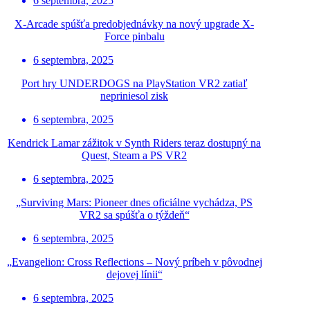
6 septembra, 2025
X-Arcade spúšťa predobjednávky na nový upgrade X-
Force pinbalu
6 septembra, 2025
Port hry UNDERDOGS na PlayStation VR2 zatiaľ
nepriniesol zisk
6 septembra, 2025
Kendrick Lamar zážitok v Synth Riders teraz dostupný na
Quest, Steam a PS VR2
6 septembra, 2025
„Surviving Mars: Pioneer dnes oficiálne vychádza, PS
VR2 sa spúšťa o týždeň“
6 septembra, 2025
„Evangelion: Cross Reflections – Nový príbeh v pôvodnej
dejovej línii“
6 septembra, 2025