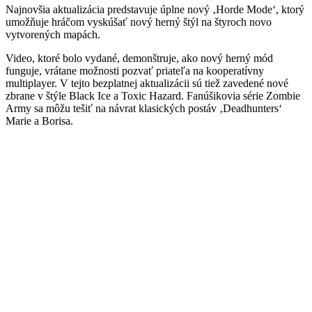
Najnovšia aktualizácia predstavuje úplne nový ‚Horde Mode‘, ktorý
umožňuje hráčom vyskúšať nový herný štýl na štyroch novo
vytvorených mapách.
Video, ktoré bolo vydané, demonštruje, ako nový herný mód
funguje, vrátane možnosti pozvať priateľa na kooperatívny
multiplayer. V tejto bezplatnej aktualizácii sú tiež zavedené nové
zbrane v štýle Black Ice a Toxic Hazard. Fanúšikovia série Zombie
Army sa môžu tešiť na návrat klasických postáv ‚Deadhunters‘
Marie a Borisa.