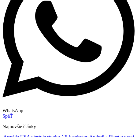
WhatsApp
SpäŤ
Najnovšie články
Armáda USA otestuje stovky AR headsetov Anduril a Rivet v praxi