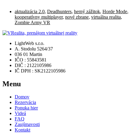
aktualizácia 2.0
,
Deadhunters
,
herný zážitok
,
Horde Mode
,
kooperatívny multiplayer
,
nové zbrane
,
virtuálna realita
,
Zombie Army VR
LightWeb s.r.o.
A. Stodolu 5264/37
036 01 Martin
IČO : 55843581
DIČ : 2122105986
IČ DPH : SK2122105986
Menu
Domov
Rezervácia
Ponuka hier
Videá
FAQ
Zaujímavosti
Kontakt