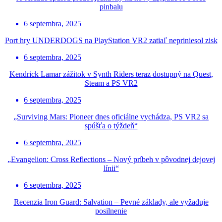
pinbalu
6 septembra, 2025
Port hry UNDERDOGS na PlayStation VR2 zatiaľ nepriniesol zisk
6 septembra, 2025
Kendrick Lamar zážitok v Synth Riders teraz dostupný na Quest,
Steam a PS VR2
6 septembra, 2025
„Surviving Mars: Pioneer dnes oficiálne vychádza, PS VR2 sa
spúšťa o týždeň“
6 septembra, 2025
„Evangelion: Cross Reflections – Nový príbeh v pôvodnej dejovej
línii“
6 septembra, 2025
Recenzia Iron Guard: Salvation – Pevné základy, ale vyžaduje
posilnenie