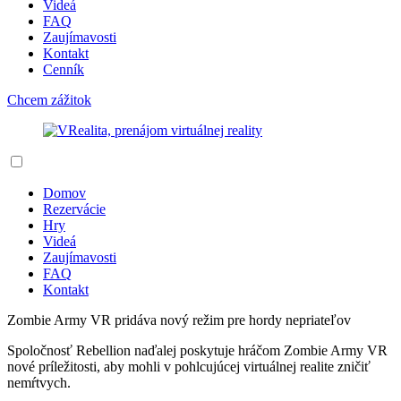
Videá
FAQ
Zaujímavosti
Kontakt
Cenník
Chcem zážitok
Domov
Rezervácie
Hry
Videá
Zaujímavosti
FAQ
Kontakt
Zombie Army VR pridáva nový režim pre hordy nepriateľov
Spoločnosť Rebellion naďalej poskytuje hráčom Zombie Army VR
nové príležitosti, aby mohli v pohlcujúcej virtuálnej realite zničiť
nemŕtvych.