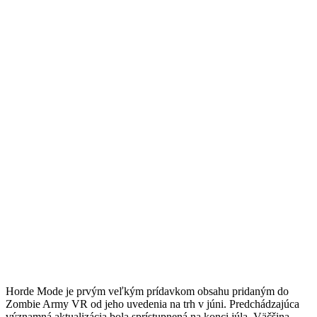
Horde Mode je prvým veľkým prídavkom obsahu pridaným do
Zombie Army VR od jeho uvedenia na trh v júni. Predchádzajúca
významná aktualizácia bola sprístupnená na konci júla. Väčšina